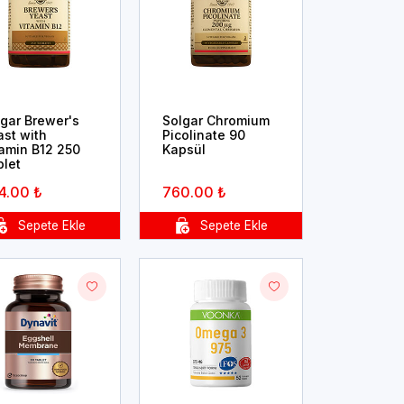
lgar Brewer's
Solgar Chromium
ast with
Picolinate 90
tamin B12 250
Kapsül
blet
4.00 ₺
760.00 ₺