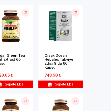
lgar Green Tea
Orzax Ocean
f Extract 60
Hepalex Takviye
psül
Edici Gıda 60
Kapsül
29.65 ₺
749.50 ₺