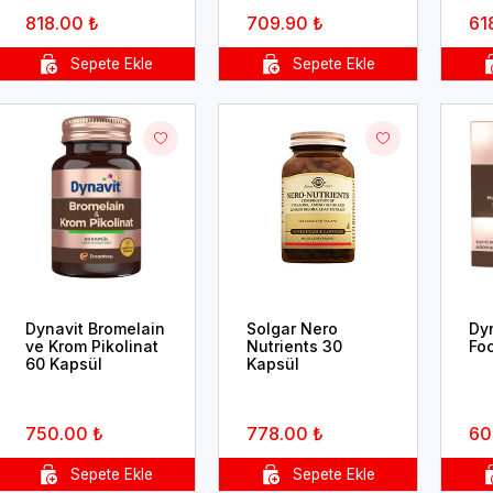
818.00 ₺
709.90 ₺
61
Dynavit Bromelain
Solgar Nero
Dy
ve Krom Pikolinat
Nutrients 30
Fo
60 Kapsül
Kapsül
750.00 ₺
778.00 ₺
60