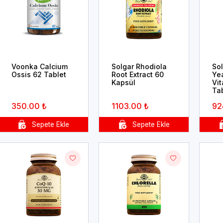
Voonka Calcium
Solgar Rhodiola
So
Ossis 62 Tablet
Root Extract 60
Ye
Kapsül
Vi
Ta
350.00 ₺
1103.00 ₺
92