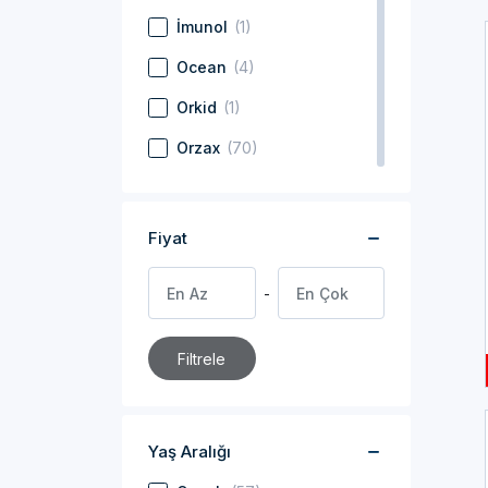
İmunol
(1)
Ocean
(4)
Orkid
(1)
Orzax
(70)
Pharmaton
(3)
Redoxon
(4)
Fiyat
Sambucol
(5)
Solgar
(60)
Supradyn
(3)
Filtrele
Umkaimun
(1)
Vitocco
(2)
Yaş Aralığı
Voonka
(29)