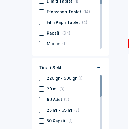
Dilaltı Tablet
(1)
Efervesan Tablet
(14)
Film Kaplı Tablet
(4)
Kapsül
(94)
Macun
(1)
Pastil
(4)
Saşe
(10)
Ticari Şekli
Şişe
(38)
220 gr - 500 gr
(1)
Sıvı
(28)
20 ml
(3)
Sprey
(3)
60 Adet
(2)
Spreyli Şişe
(5)
25 ml - 65 ml
(3)
Tablet
(73)
50 Kapsül
(1)
Toz
(6)