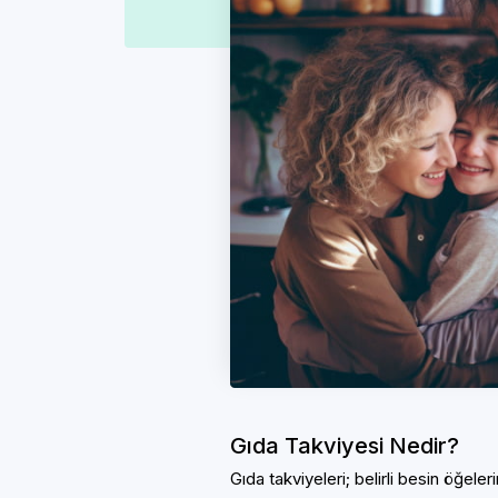
0 – 25 adet
(21)
25 – 65 adet
(141)
0 ml – 25 ml
(22)
25 ml – 80 ml
(6)
140 ml – 220 ml
(5)
80 ml – 140 ml
(1)
Gıda Takviyesi Nedir?
Gıda takviyeleri; belirli besin öğele