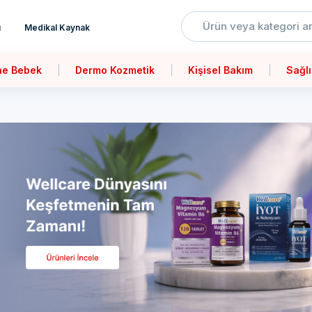
ı
Medikal Kaynak
ne Bebek
Dermo Kozmetik
Kişisel Bakım
Sağlı