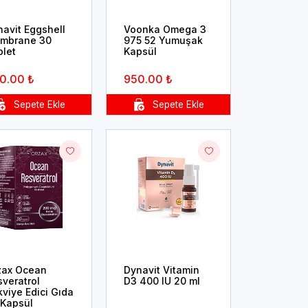
navit Eggshell
Voonka Omega 3
mbrane 30
975 52 Yumuşak
blet
Kapsül
0.00 ₺
950.00 ₺
zax Ocean
Dynavit Vitamin
sveratrol
D3 400 IU 20 ml
viye Edici Gıda
 Kapsül