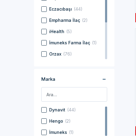
Eczacıbaşı
(44)
Empharma İlaç
(2)
iHealth
(5)
İmuneks Farma İlaç
(1)
Orzax
(76)
Sanofi
(3)
Solgar
(60)
Marka
Swedish Care Sağlık
Hizmetleri Anonim Şirketi
(1)
Dynavit
(44)
Voonka
(29)
Hengo
(2)
Wellcare
(39)
İmuneks
(1)
Zade Global
(13)