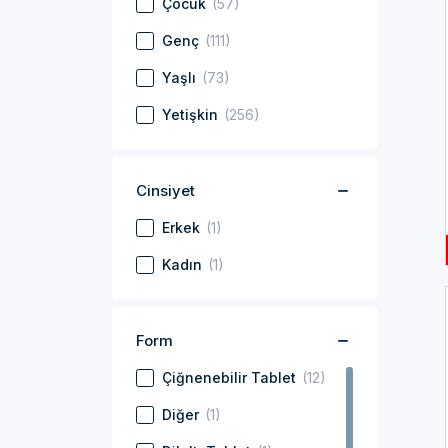
Çocuk
(57)
Wellcare
(40)
Genç
(111)
Youplus
(2)
Yaşlı
(73)
Zade Vital
(13)
Yetişkin
(256)
Cinsiyet
Erkek
(1)
Kadın
(1)
Form
Çiğnenebilir Tablet
(12)
Diğer
(1)