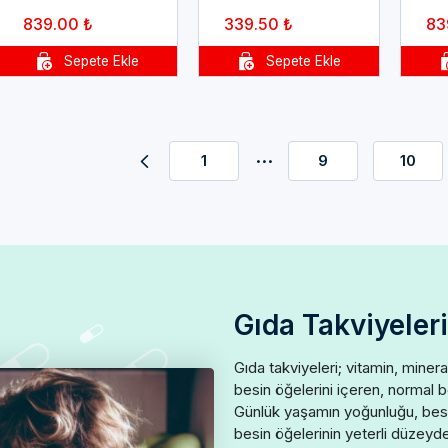
839.00 ₺
339.50 ₺
83
...
1
9
10
Gıda Takviyeleri
Gıda takviyeleri; vitamin, mineral
besin öğelerini içeren, normal b
Günlük yaşamın yoğunluğu, beslen
besin öğelerinin yeterli düzeyde 