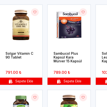
Solgar Vitamin C
Sambucol Plus
So
90 Tablet
Kapsül Kara
Lea
Mürver 15 Kapsül
Ka
791.00 ₺
789.00 ₺
10