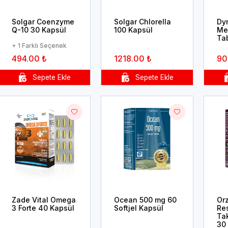
Solgar Coenzyme
Solgar Chlorella
Dy
Q-10 30 Kapsül
100 Kapsül
Me
Ta
+ 1 Farklı Seçenek
494.00 ₺
1218.00 ₺
90
Zade Vital Omega
Ocean 500 mg 60
Or
3 Forte 40 Kapsül
Softjel Kapsül
Re
Tak
30