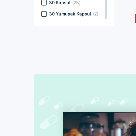
30 Kapsül
(28)
Tüp
(2)
30 Yumuşak Kapsül
(2)
Yağ
(6)
60 Kapsül
(16)
Yumuşak Kapsül
(7)
150 ml
(14)
85 - 125 adet
(34)
125 – 250 adet
(3)
25 gr - 80 gr
(1)
30 Saşe
(10)
30 Tablet
(18)
16 Pastil
(3)
60 Tablet
(20)
20 Kapsül
(1)