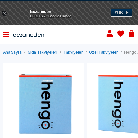
Eczaneden
YÜKLE
×
ÜCRETSİZ - Google Play'de
Ana Sayfa
Gıda Takviyeleri
Takviyeler
Özel Takviyeler
Hengo A