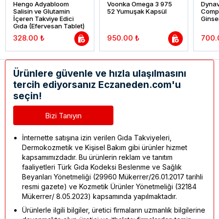
Hengo Adyabloom
Voonka Omega 3 975
Dynav
Salisin ve Glutamin
52 Yumuşak Kapsül
Compl
İçeren Takviye Edici
Ginse
Gıda (Efervesan Tablet)
328.00 ₺
950.00 ₺
700.
Ürünlere güvenle ve hızla ulaşılmasını
tercih ediyorsanız Eczaneden.com'u
seçin!
Bizi Tanıyın
İnternette satışına izin verilen Gıda Takviyeleri,
Dermokozmetik ve Kişisel Bakım gibi ürünler hizmet
kapsamımızdadır. Bu ürünlerin reklam ve tanıtım
faaliyetleri Türk Gıda Kodeksi Beslenme ve Sağlık
Beyanları Yönetmeliği (29960 Mükerrer/26.01.2017 tarihli
resmi gazete) ve Kozmetik Ürünler Yönetmeliği (32184
Mükerrer/ 8.05.2023) kapsamında yapılmaktadır.
Ürünlerle ilgili bilgiler, üretici firmaların uzmanlık bilgilerine