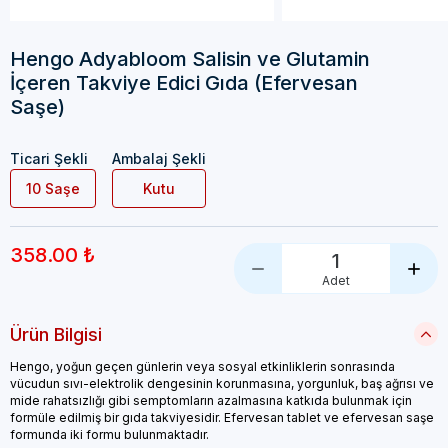
Hengo Adyabloom Salisin ve Glutamin
İçeren Takviye Edici Gıda (Efervesan
Saşe)
Ticari Şekli
Ambalaj Şekli
10 Saşe
Kutu
358.00 ₺
1
Adet
Ürün Bilgisi
Hengo, yoğun geçen günlerin veya sosyal etkinliklerin sonrasında
vücudun sıvı-elektrolik dengesinin korunmasına, yorgunluk, baş ağrısı ve
mide rahatsızlığı gibi semptomların azalmasına katkıda bulunmak için
formüle edilmiş bir gıda takviyesidir. Efervesan tablet ve efervesan saşe
formunda iki formu bulunmaktadır.