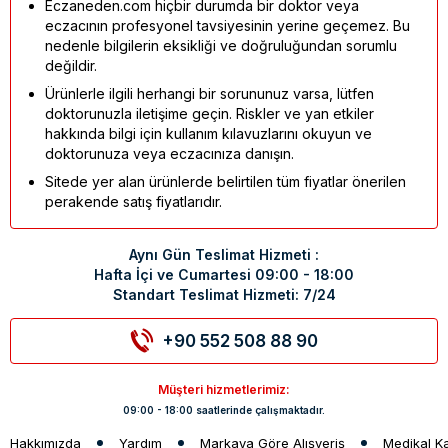
Eczaneden.com hiçbir durumda bir doktor veya
eczacının profesyonel tavsiyesinin yerine geçemez. Bu
nedenle bilgilerin eksikliği ve doğruluğundan sorumlu
değildir.
Ürünlerle ilgili herhangi bir sorununuz varsa, lütfen
doktorunuzla iletişime geçin. Riskler ve yan etkiler
hakkında bilgi için kullanım kılavuzlarını okuyun ve
doktorunuza veya eczacınıza danışın.
Sitede yer alan ürünlerde belirtilen tüm fiyatlar önerilen
perakende satış fiyatlarıdır.
Aynı Gün Teslimat Hizmeti :
Hafta İçi ve Cumartesi 09:00 - 18:00
Standart Teslimat Hizmeti: 7/24
+90 552 508 88 90
Müşteri hizmetlerimiz:
09:00 - 18:00 saatlerinde çalışmaktadır.
Hakkımızda
Yardım
Markaya Göre Alışveriş
Medikal K