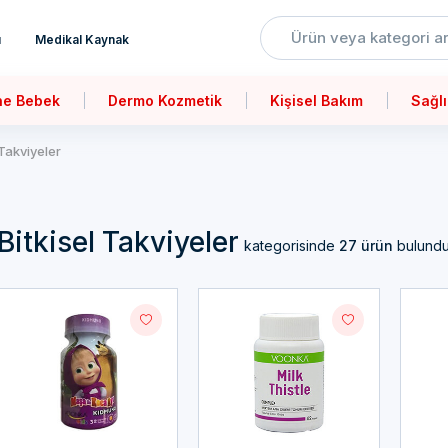
ı
Medikal Kaynak
ne Bebek
Dermo Kozmetik
Kişisel Bakım
Sağlı
 Takviyeler
Bitkisel Takviyeler
kategorisinde
27 ürün
bulundu