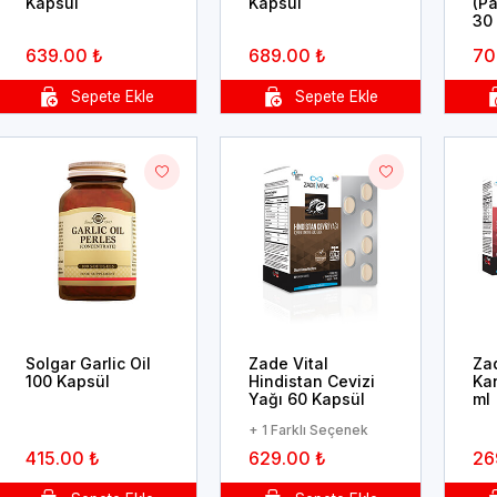
Kapsül
Kapsül
(P
30
639.00 ₺
689.00 ₺
70
Solgar Garlic Oil
Zade Vital
Zad
100 Kapsül
Hindistan Cevizi
Ka
Yağı 60 Kapsül
ml
+ 1 Farklı Seçenek
415.00 ₺
629.00 ₺
26