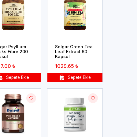
gar Psyllium
Solgar Green Tea
sks Fibre 200
Leaf Extract 60
psül
Kapsül
47.00 ₺
1029.65 ₺