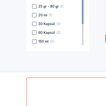
25 gr - 80 gr
(1)
20 ml
(1)
30 Kapsül
(3)
60 Kapsül
(2)
150 ml
(3)
30 Tablet
(1)
25 – 65 adet
(14)
25 ml – 80 ml
(1)
140 ml – 220 ml
(1)