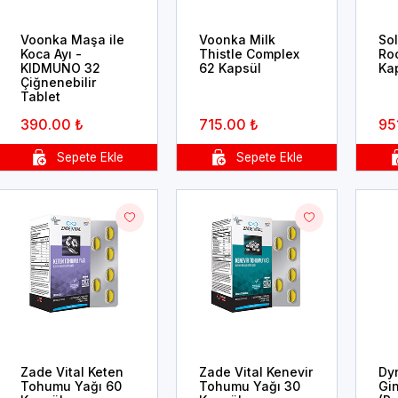
Voonka Maşa ile
Voonka Milk
So
Koca Ayı -
Thistle Complex
Roo
KIDMUNO 32
62 Kapsül
Ka
Çiğnenebilir
Tablet
390.00 ₺
715.00 ₺
95
Zade Vital Keten
Zade Vital Kenevir
Dy
Tohumu Yağı 60
Tohumu Yağı 30
Gi