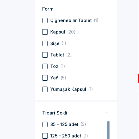
Form
Çiğnenebilir Tablet
(1)
Kapsül
(20)
Şişe
(1)
Tablet
(2)
Toz
(1)
Yağ
(5)
Yumuşak Kapsül
(1)
Ticari Şekli
85 - 125 adet
(5)
125 – 250 adet
(1)