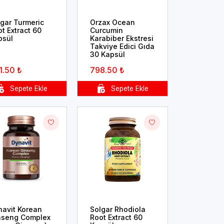
lgar Turmeric
Orzax Ocean
t Extract 60
Curcumin
psül
Karabiber Ekstresi
Takviye Edici Gıda
30 Kapsül
1.50 ₺
798.50 ₺
navit Korean
Solgar Rhodiola
nseng Complex
Root Extract 60