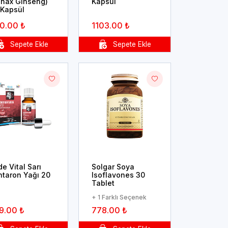
anax Ginseng)
Kapsül
 Kapsül
0.00 ₺
1103.00 ₺
e Vital Sarı
Solgar Soya
ntaron Yağı 20
Isoflavones 30
Tablet
+ 1 Farklı Seçenek
9.00 ₺
778.00 ₺