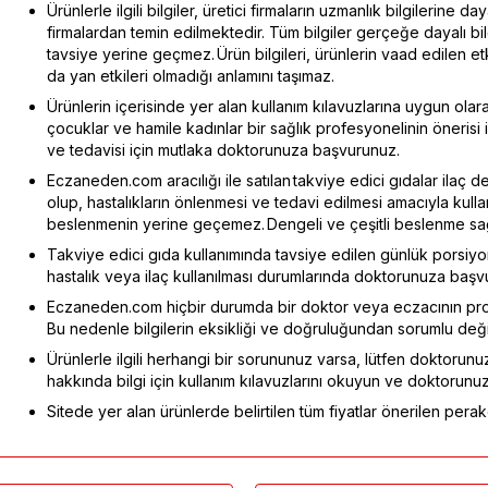
Ürünlerle ilgili bilgiler, üretici firmaların uzmanlık bilgilerine d
firmalardan temin edilmektedir. Tüm bilgiler gerçeğe dayalı b
tavsiye yerine geçmez. Ürün bilgileri, ürünlerin vaad edilen e
da yan etkileri olmadığı anlamını taşımaz.
Ürünlerin içerisinde yer alan kullanım kılavuzlarına uygun olarak
çocuklar ve hamile kadınlar bir sağlık profesyonelinin önerisi ile
ve tedavisi için mutlaka doktorunuza başvurunuz.
Eczaneden.com aracılığı ile satılan takviye edici gıdalar ilaç d
olup, hastalıkların önlenmesi ve tedavi edilmesi amacıyla kull
beslenmenin yerine geçemez. Dengeli ve çeşitli beslenme sağlı
Takviye edici gıda kullanımında tavsiye edilen günlük porsiy
hastalık veya ilaç kullanılması durumlarında doktorunuza başv
Eczaneden.com hiçbir durumda bir doktor veya eczacının pro
Bu nedenle bilgilerin eksikliği ve doğruluğundan sorumlu değil
Ürünlerle ilgili herhangi bir sorununuz varsa, lütfen doktorunuz
hakkında bilgi için kullanım kılavuzlarını okuyun ve doktorunu
Sitede yer alan ürünlerde belirtilen tüm fiyatlar önerilen perake