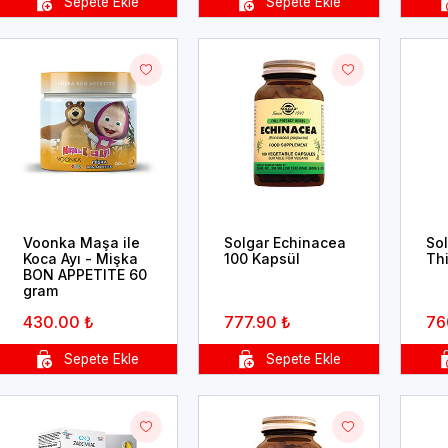
Voonka Maşa ile
Solgar Echinacea
Sol
Koca Ayı - Mişka
100 Kapsül
Thi
BON APPETITE 60
gram
430.00 ₺
777.90 ₺
76