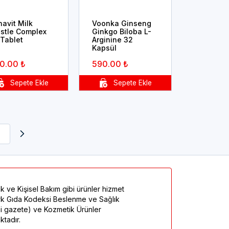
avit Milk
Voonka Ginseng
istle Complex
Ginkgo Biloba L-
 Tablet
Arginine 32
Kapsül
0.00 ₺
590.00 ₺
k ve Kişisel Bakım gibi ürünler hizmet
Türk Gıda Kodeksi Beslenme ve Sağlık
mi gazete) ve Kozmetik Ürünler
tadır.