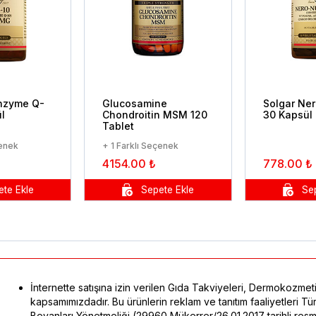
nzyme Q-
Glucosamine
Solgar Ner
l
Chondroitin MSM 120
30 Kapsül
Tablet
çenek
+ 1 Farklı Seçenek
4154.00 ₺
778.00 ₺
İnternette satışına izin verilen Gıda Takviyeleri, Dermokozmeti
kapsamımızdadır. Bu ürünlerin reklam ve tanıtım faaliyetleri 
Beyanları Yönetmeliği (29960 Mükerrer/26.01.2017 tarihli res