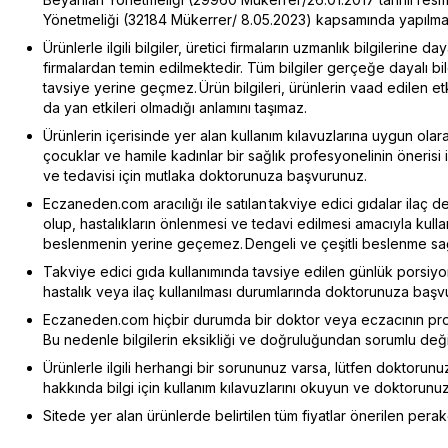
Yönetmeliği (32184 Mükerrer/ 8.05.2023) kapsamında yapılmak
Ürünlerle ilgili bilgiler, üretici firmaların uzmanlık bilgilerine d
firmalardan temin edilmektedir. Tüm bilgiler gerçeğe dayalı b
tavsiye yerine geçmez. Ürün bilgileri, ürünlerin vaad edilen e
da yan etkileri olmadığı anlamını taşımaz.
Ürünlerin içerisinde yer alan kullanım kılavuzlarına uygun olarak
çocuklar ve hamile kadınlar bir sağlık profesyonelinin önerisi ile
ve tedavisi için mutlaka doktorunuza başvurunuz.
Eczaneden.com aracılığı ile satılan takviye edici gıdalar ilaç d
olup, hastalıkların önlenmesi ve tedavi edilmesi amacıyla kull
beslenmenin yerine geçemez. Dengeli ve çeşitli beslenme sağlı
Takviye edici gıda kullanımında tavsiye edilen günlük porsiy
hastalık veya ilaç kullanılması durumlarında doktorunuza başv
Eczaneden.com hiçbir durumda bir doktor veya eczacının pro
Bu nedenle bilgilerin eksikliği ve doğruluğundan sorumlu değil
Ürünlerle ilgili herhangi bir sorununuz varsa, lütfen doktorunuz
hakkında bilgi için kullanım kılavuzlarını okuyun ve doktorunu
Sitede yer alan ürünlerde belirtilen tüm fiyatlar önerilen perake