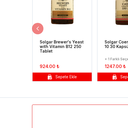
Solgar Brewer's Yeast
Solgar Coe
with Vitamin B12 250
10 30 Kapsü
Tablet
+ 1 Farklı Se
924.00 ₺
1247.00 ₺