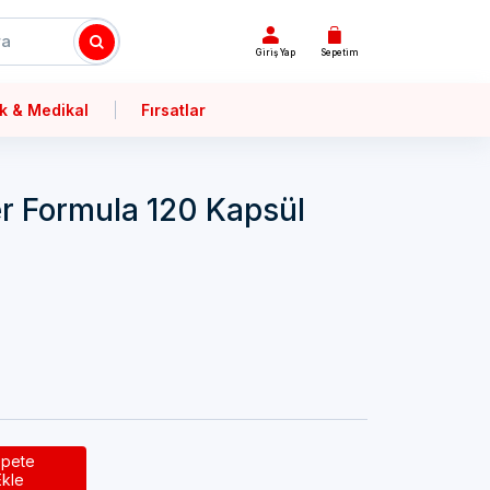
Giriş Yap
Sepetim
k & Medikal
Fırsatlar
er Formula 120 Kapsül
pete
Ekle