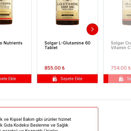
o Nutrients
Solgar L-Glutamine 60
Solgar Cr
Tablet
Vitamin C
855.00 ₺
754.00 ₺
k ve Kişisel Bakım gibi ürünler hizmet
Türk Gıda Kodeksi Beslenme ve Sağlık
mi gazete) ve Kozmetik Ürünler