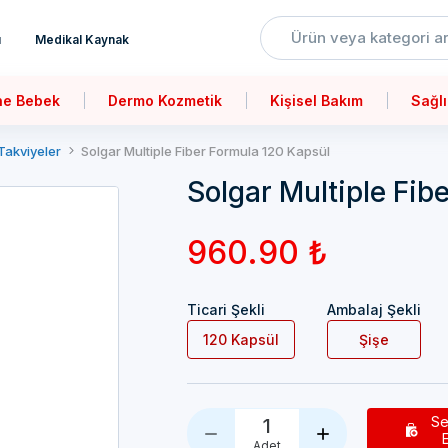
ı
Medikal Kaynak
ne Bebek
Dermo Kozmetik
Kişisel Bakım
Sağlı
 Takviyeler
Solgar Multiple Fiber Formula 120 Kapsül
Solgar Multiple Fib
960.90 ₺
Ticari Şekli
Ambalaj Şekli
120 Kapsül
Şişe
Se
1
Adet