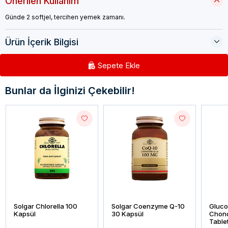
Önerilen Kullanım
Günde 2 softjel, tercihen yemek zamanı.
Ürün İçerik Bilgisi
Sepete Ekle
Bunlar da İlginizi Çekebilir!
Solgar Chlorella 100
Solgar Coenzyme Q-10
Gluc
Kapsül
30 Kapsül
Chond
Table