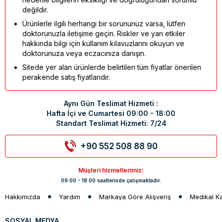
değildir.
Ürünlerle ilgili herhangi bir sorununuz varsa, lütfen
doktorunuzla iletişime geçin. Riskler ve yan etkiler
hakkında bilgi için kullanım kılavuzlarını okuyun ve
doktorunuza veya eczacınıza danışın.
Sitede yer alan ürünlerde belirtilen tüm fiyatlar önerilen
perakende satış fiyatlarıdır.
Aynı Gün Teslimat Hizmeti :
Hafta İçi ve Cumartesi 09:00 - 18:00
Standart Teslimat Hizmeti: 7/24
+90 552 508 88 90
Müşteri hizmetlerimiz:
09:00 - 18:00 saatlerinde çalışmaktadır.
Hakkımızda
Yardım
Markaya Göre Alışveriş
Medikal K
SOSYAL MEDYA