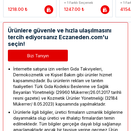
+ 1 Farklı Seçenek
+ 1 Fa
1218.00 ₺
1247.00 ₺
4154
Ürünlere güvenle ve hızla ulaşılmasını
tercih ediyorsanız Eczaneden.com'u
seçin!
Bizi Tanıyın
İnternette satışına izin verilen Gıda Takviyeleri,
Dermokozmetik ve Kişisel Bakım gibi ürünler hizmet
kapsamımızdadır. Bu ürünlerin reklam ve tanıtım
faaliyetleri Türk Gıda Kodeksi Beslenme ve Sağlık
Beyanları Yönetmeliği (29960 Mükerrer/26.01.2017 tarihli
resmi gazete) ve Kozmetik Ürünler Yönetmeliği (32184
Mükerrer/ 8.05.2023) kapsamında yapılmaktadır.
Ürünlerle ilgili bilgiler, üretici firmaların uzmanlık bilgilerine
dayanmakta olup üretici ve ithalatçı firmalardan temin
edilmektedir. Tüm bilgiler gerçeğe dayalı bilgi sağlamayı
amaçlamaktadır ancak bir tavsiye yerine geçmez. Ürün