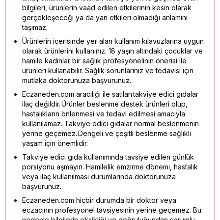
bilgileri, ürünlerin vaad edilen etkilerinin kesin olarak
gerçekleşeceği ya da yan etkileri olmadığı anlamını
taşımaz.
Ürünlerin içerisinde yer alan kullanım kılavuzlarına uygun
olarak ürünlerini kullanınız. 18 yaşın altındaki çocuklar ve
hamile kadınlar bir sağlık profesyonelinin önerisi ile
ürünleri kullanabilir. Sağlık sorunlarınız ve tedavisi için
mutlaka doktorunuza başvurunuz.
Eczaneden.com aracılığı ile satılan takviye edici gıdalar
ilaç değildir. Ürünler beslenme destek ürünleri olup,
hastalıkların önlenmesi ve tedavi edilmesi amacıyla
kullanılamaz. Takviye edici gıdalar normal beslenmenin
yerine geçemez. Dengeli ve çeşitli beslenme sağlıklı
yaşam için önemlidir.
Takviye edici gıda kullanımında tavsiye edilen günlük
porsiyonu aşmayın. Hamilelik emzirme dönemi, hastalık
veya ilaç kullanılması durumlarında doktorunuza
başvurunuz.
Eczaneden.com hiçbir durumda bir doktor veya
eczacının profesyonel tavsiyesinin yerine geçemez. Bu
nedenle bilgilerin eksikliği ve doğruluğundan sorumlu