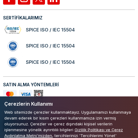
SERTİFİKALARIMIZ
SPICE ISO / IEC 15504
SPICE ISO / IEC 15504
SPICE ISO / IEC 15504
SATIN ALMA YÖNTEMLERİ
Çerezlerin Kullanımı
Web sitemizde çerezler kullanmaktayız. Uygulamamızı kullanmaya
Mobil Uygulamamızı Keşfedin!
devam ederek bir kısım çerezleri kullanmamıza izin vermiş
oluyorsunuz. Çerezler ve çerez dışındaki kişisel verilerin
işlenmesine yönelik ayrıntılılı bilgileri
Gizlilik Politikası ve Çerez
Aydınlatma Metni'mizden
, tercihlerinizi 'Tercihlerimi Yönet'