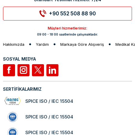
+90 552 508 88 90
Müşteri hizmetlerimiz:
09:00 - 18:00 saatlerinde çalışmaktadır.
Hakkımızda
Yardım
Markaya Göre Alışveriş
Medikal K
SOSYAL MEDYA
SERTİFİKALARIMIZ
SPICE ISO / IEC 15504
SPICE ISO / IEC 15504
SPICE ISO / IEC 15504