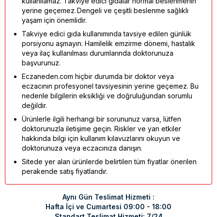
kullanılamaz. Takviye edici gıdalar normal beslenmenin
yerine geçemez. Dengeli ve çeşitli beslenme sağlıklı
yaşam için önemlidir.
Takviye edici gıda kullanımında tavsiye edilen günlük
porsiyonu aşmayın. Hamilelik emzirme dönemi, hastalık
veya ilaç kullanılması durumlarında doktorunuza
başvurunuz.
Eczaneden.com hiçbir durumda bir doktor veya
eczacının profesyonel tavsiyesinin yerine geçemez. Bu
nedenle bilgilerin eksikliği ve doğruluğundan sorumlu
değildir.
Ürünlerle ilgili herhangi bir sorununuz varsa, lütfen
doktorunuzla iletişime geçin. Riskler ve yan etkiler
hakkında bilgi için kullanım kılavuzlarını okuyun ve
doktorunuza veya eczacınıza danışın.
Sitede yer alan ürünlerde belirtilen tüm fiyatlar önerilen
perakende satış fiyatlarıdır.
Aynı Gün Teslimat Hizmeti :
Hafta İçi ve Cumartesi 09:00 - 18:00
Standart Teslimat Hizmeti: 7/24