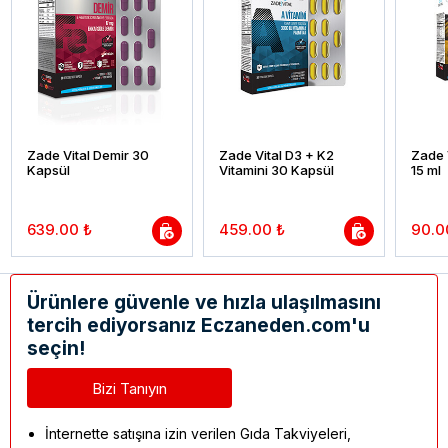
Zade Vital Demir 30
Zade Vital D3 + K2
Zade V
Kapsül
Vitamini 30 Kapsül
15 ml
639.00 ₺
459.00 ₺
90.0
Ürünlere güvenle ve hızla ulaşılmasını
tercih ediyorsanız Eczaneden.com'u
seçin!
Bizi Tanıyın
İnternette satışına izin verilen Gıda Takviyeleri,