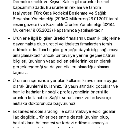
Dermokozmetik ve Kişisel Bakım gibi ürünler hizmet
kapsamımızdadır. Bu ürünlerin reklam ve tanıtım
faaliyetleri Türk Gıda Kodeksi Beslenme ve Sağlık
Beyanları Yönetmeliği (29960 Mükerrer/26.01.2017 tarihli
resmi gazete) ve Kozmetik Ürünler Yönetmeliği (32184
Mükerrer/ 8.05.2023) kapsamında yapılmaktadır.
Ürünlerle ilgili bilgiler, üretici firmaların uzmanlık bilgilerine
dayanmakta olup üretici ve ithalatçı firmalardan temin
edilmektedir. Tüm bilgiler gerçeğe dayalı bilgi sağlamayı
amaçlamaktadır ancak bir tavsiye yerine geçmez. Ürün
bilgileri, ürünlerin vaad edilen etkilerinin kesin olarak
gerçekleşeceği ya da yan etkileri olmadığı anlamını
taşımaz.
Ürünlerin içerisinde yer alan kullanım kılavuzlarına uygun
olarak ürünlerini kullanınız. 18 yaşın altındaki çocuklar ve
hamile kadınlar bir sağlık profesyonelinin önerisi ile
ürünleri kullanabilir. Sağlık sorunlarınız ve tedavisi için
mutlaka doktorunuza başvurunuz.
Eczaneden.com aracılığı ile satılan takviye edici gıdalar
ilaç değildir. Ürünler beslenme destek ürünleri olup,
hastalıkların önlenmesi ve tedavi edilmesi amacıyla