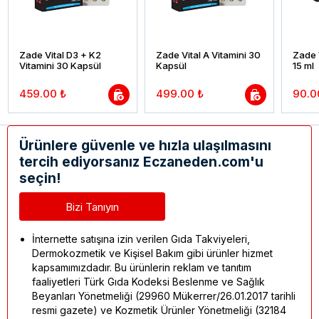
Zade Vital D3 + K2
Zade Vital A Vitamini 30
Zade V
Vitamini 30 Kapsül
Kapsül
15 ml
459.00 ₺
499.00 ₺
90.0
Ürünlere güvenle ve hızla ulaşılmasını
tercih ediyorsanız Eczaneden.com'u
seçin!
Bizi Tanıyın
İnternette satışına izin verilen Gıda Takviyeleri,
Dermokozmetik ve Kişisel Bakım gibi ürünler hizmet
kapsamımızdadır. Bu ürünlerin reklam ve tanıtım
faaliyetleri Türk Gıda Kodeksi Beslenme ve Sağlık
Beyanları Yönetmeliği (29960 Mükerrer/26.01.2017 tarihli
resmi gazete) ve Kozmetik Ürünler Yönetmeliği (32184