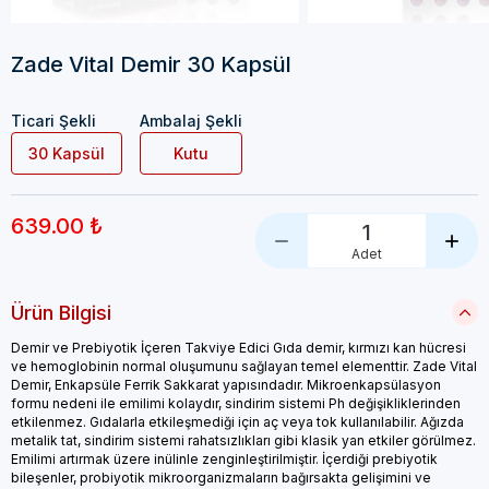
Zade Vital Demir 30 Kapsül
Ticari Şekli
Ambalaj Şekli
30 Kapsül
Kutu
639.00 ₺
1
Adet
Ürün Bilgisi
Demir ve Prebiyotik İçeren Takviye Edici Gıda demir, kırmızı kan hücresi
ve hemoglobinin normal oluşumunu sağlayan temel elementtir. Zade Vital
Demir, Enkapsüle Ferrik Sakkarat yapısındadır. Mikroenkapsülasyon
formu nedeni ile emilimi kolaydır, sindirim sistemi Ph değişikliklerinden
etkilenmez. Gıdalarla etkileşmediği için aç veya tok kullanılabilir. Ağızda
metalik tat, sindirim sistemi rahatsızlıkları gibi klasik yan etkiler görülmez.
Emilimi artırmak üzere inülinle zenginleştirilmiştir. İçerdiği prebiyotik
bileşenler, probiyotik mikroorganizmaların bağırsakta gelişimini ve