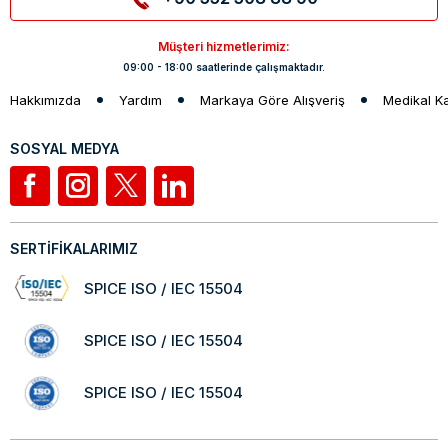
Müşteri hizmetlerimiz:
09:00 - 18:00 saatlerinde çalışmaktadır.
Hakkımızda
Yardım
Markaya Göre Alışveriş
Medikal K
SOSYAL MEDYA
SERTİFİKALARIMIZ
SPICE ISO / IEC 15504
SPICE ISO / IEC 15504
SPICE ISO / IEC 15504