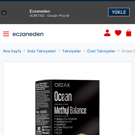
Eczaneden
YÜKLE
×
ÜCRETSİZ - Google Play'de
Ana Sayfa
Gıda Takviyeleri
Takviyeler
Özel Takviyeler
Orzax O