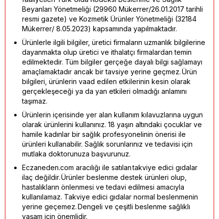
Beyanları Yönetmeliği (29960 Mükerrer/26.01.2017 tarihli
resmi gazete) ve Kozmetik Ürünler Yönetmeliği (32184
Mükerrer/ 8.05.2023) kapsamında yapılmaktadır.
Ürünlerle ilgili bilgiler, üretici firmaların uzmanlık bilgilerine
dayanmakta olup üretici ve ithalatçı firmalardan temin
edilmektedir. Tüm bilgiler gerçeğe dayalı bilgi sağlamayı
amaçlamaktadır ancak bir tavsiye yerine geçmez. Ürün
bilgileri, ürünlerin vaad edilen etkilerinin kesin olarak
gerçekleşeceği ya da yan etkileri olmadığı anlamını
taşımaz.
Ürünlerin içerisinde yer alan kullanım kılavuzlarına uygun
olarak ürünlerini kullanınız. 18 yaşın altındaki çocuklar ve
hamile kadınlar bir sağlık profesyonelinin önerisi ile
ürünleri kullanabilir. Sağlık sorunlarınız ve tedavisi için
mutlaka doktorunuza başvurunuz.
Eczaneden.com aracılığı ile satılan takviye edici gıdalar
ilaç değildir. Ürünler beslenme destek ürünleri olup,
hastalıkların önlenmesi ve tedavi edilmesi amacıyla
kullanılamaz. Takviye edici gıdalar normal beslenmenin
yerine geçemez. Dengeli ve çeşitli beslenme sağlıklı
yaşam için önemlidir.