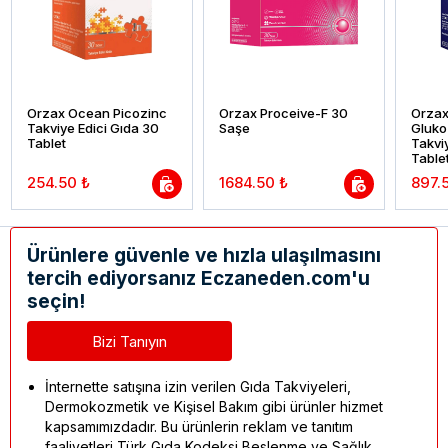
Orzax Ocean Picozinc
Orzax Proceive-F 30
Orza
Takviye Edici Gıda 30
Saşe
Gluko
Tablet
Takvi
Table
254.50 ₺
1684.50 ₺
897.
Ürünlere güvenle ve hızla ulaşılmasını
tercih ediyorsanız Eczaneden.com'u
seçin!
Bizi Tanıyın
İnternette satışına izin verilen Gıda Takviyeleri,
Dermokozmetik ve Kişisel Bakım gibi ürünler hizmet
kapsamımızdadır. Bu ürünlerin reklam ve tanıtım
faaliyetleri Türk Gıda Kodeksi Beslenme ve Sağlık