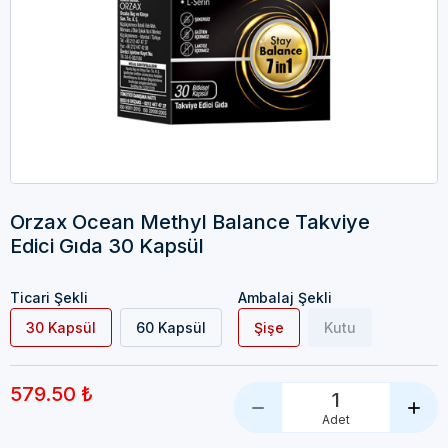
Orzax Ocean Methyl Balance Takviye
Edici Gıda 30 Kapsül
Ticari Şekli
Ambalaj Şekli
30 Kapsül
60 Kapsül
Şişe
Kutu
579.50 ₺
1
Adet