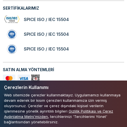
SERTİFİKALARIMIZ
SPICE ISO / IEC 15504
SPICE ISO / IEC 15504
SPICE ISO / IEC 15504
SATIN ALMA YÖNTEMLERİ
Çerezlerin Kullanımı
Web sitemizde çerezler kullanmaktayız. Uygulamamızı kullanmaya
Mobil Uygulamamızı Keşfedin!
devam ederek bir kısım çerezleri kullanmamıza izin vermiş
oluyorsunuz. Çerezler ve çerez dışındaki kişisel verilerin
işlenmesine yönelik ayrıntılılı bilgileri
Gizlilik Politikası ve Çerez
Aydınlatma Metni'mizden
, tercihlerinizi 'Tercihlerimi Yönet'
Kişisel Verilerin Korunması Kanunu
Gizlilik ve Çerez Politikası
Kullan
bağlantısından yönetebilirsiniz.