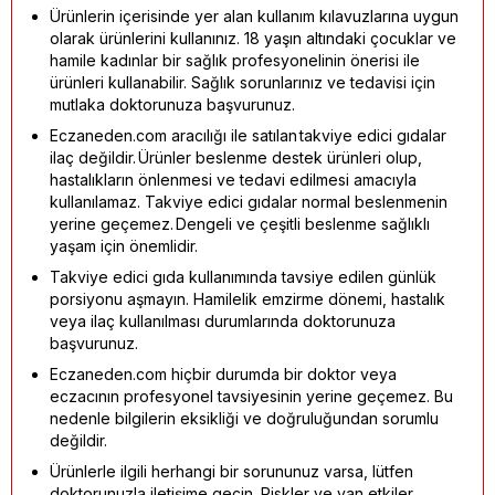
Ürünlerin içerisinde yer alan kullanım kılavuzlarına uygun
olarak ürünlerini kullanınız. 18 yaşın altındaki çocuklar ve
hamile kadınlar bir sağlık profesyonelinin önerisi ile
ürünleri kullanabilir. Sağlık sorunlarınız ve tedavisi için
mutlaka doktorunuza başvurunuz.
Eczaneden.com aracılığı ile satılan takviye edici gıdalar
ilaç değildir. Ürünler beslenme destek ürünleri olup,
hastalıkların önlenmesi ve tedavi edilmesi amacıyla
kullanılamaz. Takviye edici gıdalar normal beslenmenin
yerine geçemez. Dengeli ve çeşitli beslenme sağlıklı
yaşam için önemlidir.
Takviye edici gıda kullanımında tavsiye edilen günlük
porsiyonu aşmayın. Hamilelik emzirme dönemi, hastalık
veya ilaç kullanılması durumlarında doktorunuza
başvurunuz.
Eczaneden.com hiçbir durumda bir doktor veya
eczacının profesyonel tavsiyesinin yerine geçemez. Bu
nedenle bilgilerin eksikliği ve doğruluğundan sorumlu
değildir.
Ürünlerle ilgili herhangi bir sorununuz varsa, lütfen
doktorunuzla iletişime geçin. Riskler ve yan etkiler