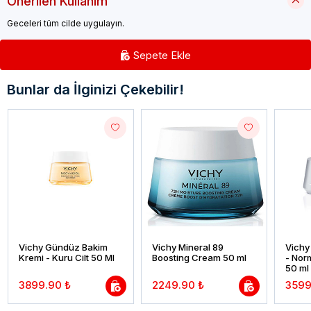
Önerilen Kullanım
Geceleri tüm cilde uygulayın.
Sepete Ekle
Bunlar da İlginizi Çekebilir!
Vichy Gündüz Bakim
Vichy Mineral 89
Vichy
Kremi - Kuru Cilt 50 Ml
Boosting Cream 50 ml
- Nor
50 ml
3899.90 ₺
2249.90 ₺
3599