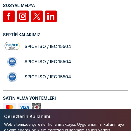
SOSYAL MEDYA
SERTİFİKALARIMIZ
SPICE ISO / IEC 15504
SPICE ISO / IEC 15504
SPICE ISO / IEC 15504
SATIN ALMA YÖNTEMLERİ
Çerezlerin Kullanımı
Web sitemizde çerezler kullanmaktayız. Uygulamamızı kullanmaya
Mobil Uygulamamızı Keşfedin!
devam ederek bir kısım çerezleri kullanmamıza izin vermiş