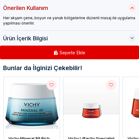
Önerilen Kullanım
Her akşam çene, boyun ve yanak bölgelerine düzenli masaj ile uygulama
yapılması önerilir.
Ürün İçerik Bilgisi
Sepete Ekle
Bunlar da İlginizi Çekebilir!
Vichy Mineral 89 Rich
Vichy Liftactiv Specialist
Vichy 