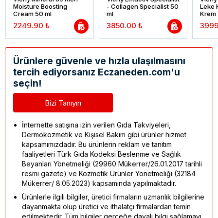
Moisture Boosting
- Collagen Specialist 50
Leke 
Cream 50 ml
ml
Krem 
2249.90 ₺
3850.00 ₺
3999
Ürünlere güvenle ve hızla ulaşılmasını
tercih ediyorsanız Eczaneden.com'u
seçin!
Bizi Tanıyın
İnternette satışına izin verilen Gıda Takviyeleri,
Dermokozmetik ve Kişisel Bakım gibi ürünler hizmet
kapsamımızdadır. Bu ürünlerin reklam ve tanıtım
faaliyetleri Türk Gıda Kodeksi Beslenme ve Sağlık
Beyanları Yönetmeliği (29960 Mükerrer/26.01.2017 tarihli
resmi gazete) ve Kozmetik Ürünler Yönetmeliği (32184
Mükerrer/ 8.05.2023) kapsamında yapılmaktadır.
Ürünlerle ilgili bilgiler, üretici firmaların uzmanlık bilgilerine
dayanmakta olup üretici ve ithalatçı firmalardan temin
edilmektedir. Tüm bilgiler gerçeğe dayalı bilgi sağlamayı