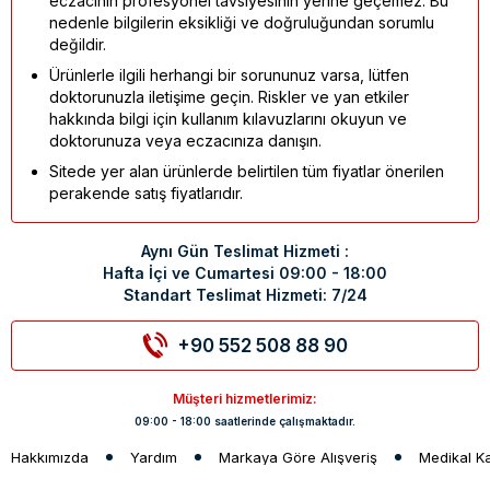
eczacının profesyonel tavsiyesinin yerine geçemez. Bu
nedenle bilgilerin eksikliği ve doğruluğundan sorumlu
değildir.
Ürünlerle ilgili herhangi bir sorununuz varsa, lütfen
doktorunuzla iletişime geçin. Riskler ve yan etkiler
hakkında bilgi için kullanım kılavuzlarını okuyun ve
doktorunuza veya eczacınıza danışın.
Sitede yer alan ürünlerde belirtilen tüm fiyatlar önerilen
perakende satış fiyatlarıdır.
Aynı Gün Teslimat Hizmeti :
Hafta İçi ve Cumartesi 09:00 - 18:00
Standart Teslimat Hizmeti: 7/24
+90 552 508 88 90
Müşteri hizmetlerimiz:
09:00 - 18:00 saatlerinde çalışmaktadır.
Hakkımızda
Yardım
Markaya Göre Alışveriş
Medikal K