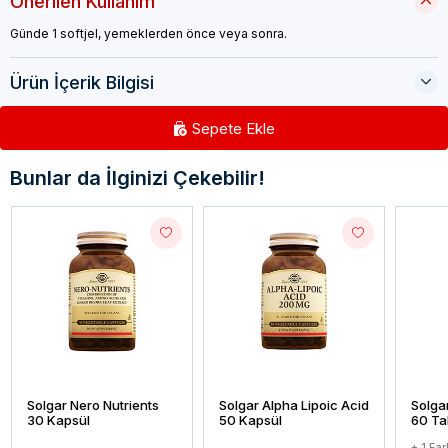
Önerilen Kullanım
Günde 1 softjel, yemeklerden önce veya sonra.
Ürün İçerik Bilgisi
Sepete Ekle
Bunlar da İlginizi Çekebilir!
Solgar Nero Nutrients
Solgar Alpha Lipoic Acid
Solga
30 Kapsül
50 Kapsül
60 Ta
+ 1 Fa