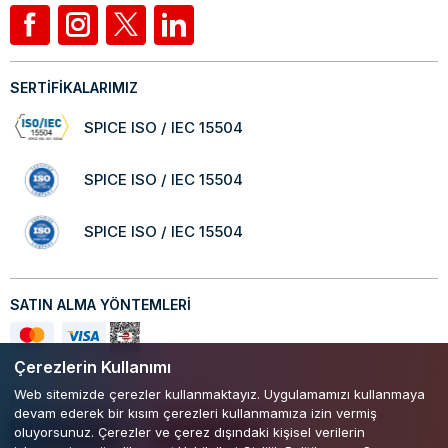
SERTİFİKALARIMIZ
SPICE ISO / IEC 15504
SPICE ISO / IEC 15504
SPICE ISO / IEC 15504
SATIN ALMA YÖNTEMLERİ
Çerezlerin Kullanımı
Web sitemizde çerezler kullanmaktayız. Uygulamamızı kullanmaya
Mobil Uygulamamızı Keşfedin!
devam ederek bir kısım çerezleri kullanmamıza izin vermiş
oluyorsunuz. Çerezler ve çerez dışındaki kişisel verilerin