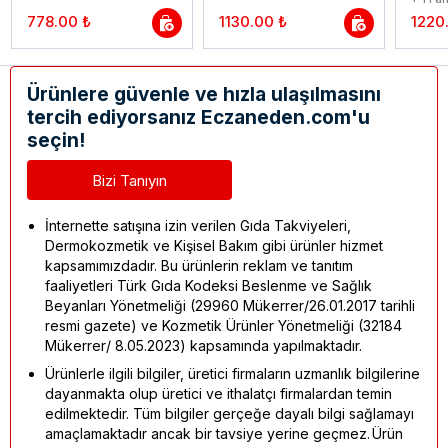
778.00 ₺
1130.00 ₺
1220
Ürünlere güvenle ve hızla ulaşılmasını
tercih ediyorsanız Eczaneden.com'u
seçin!
Bizi Tanıyın
İnternette satışına izin verilen Gıda Takviyeleri,
Dermokozmetik ve Kişisel Bakım gibi ürünler hizmet
kapsamımızdadır. Bu ürünlerin reklam ve tanıtım
faaliyetleri Türk Gıda Kodeksi Beslenme ve Sağlık
Beyanları Yönetmeliği (29960 Mükerrer/26.01.2017 tarihli
resmi gazete) ve Kozmetik Ürünler Yönetmeliği (32184
Mükerrer/ 8.05.2023) kapsamında yapılmaktadır.
Ürünlerle ilgili bilgiler, üretici firmaların uzmanlık bilgilerine
dayanmakta olup üretici ve ithalatçı firmalardan temin
edilmektedir. Tüm bilgiler gerçeğe dayalı bilgi sağlamayı
amaçlamaktadır ancak bir tavsiye yerine geçmez. Ürün