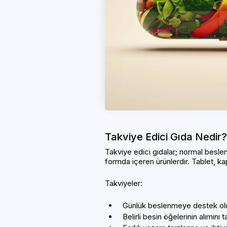
140 ml – 220 ml
(3)
Takviye Edici Gıda Nedir?
Takviye edici gıdalar; normal besle
formda içeren ürünlerdir. Tablet, ka
Takviyeler:
Günlük beslenmeye destek ol
Belirli besin öğelerinin alımın