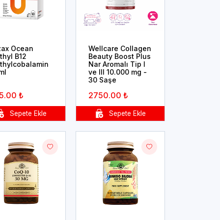
zax Ocean
Wellcare Collagen
thyl B12
Beauty Boost Plus
thylcobalamin
Nar Aromalı Tip I
ml
ve III 10.000 mg -
30 Saşe
5.00 ₺
2750.00 ₺