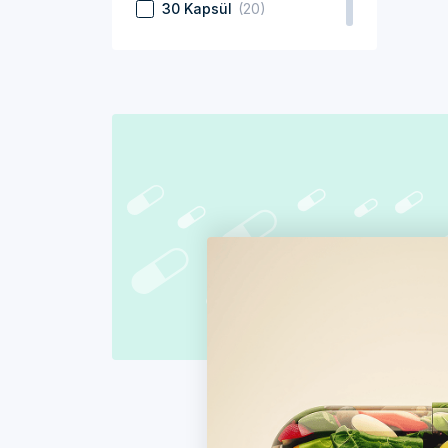
30 Kapsül
(20)
30 Yumuşak Kapsül
(2)
60 Kapsül
(9)
150 ml
(6)
85 - 125 adet
(12)
30 Saşe
(7)
30 Tablet
(10)
60 Tablet
(8)
0 – 25 adet
(5)
25 – 65 adet
(85)
0 ml – 25 ml
(3)
25 ml – 80 ml
(1)