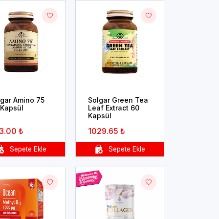
lgar Amino 75
Solgar Green Tea
 Kapsül
Leaf Extract 60
Kapsül
3.00 ₺
1029.65 ₺