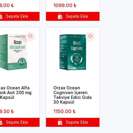
6.00 ₺
1099.00 ₺
zax Ocean Alfa
Orzax Ocean
oik Asit 200 mg
Cogniven İçeren
 Kapsül
Takviye Edici Gıda
30 Kapsül
9.50 ₺
1150.00 ₺