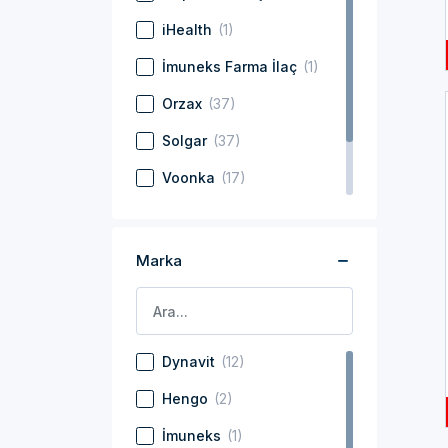
iHealth
(1)
İmuneks Farma İlaç
(1)
Orzax
(37)
Solgar
(37)
Voonka
(17)
Wellcare
(19)
Zade Global
(10)
Marka
Dynavit
(12)
Hengo
(2)
İmuneks
(1)