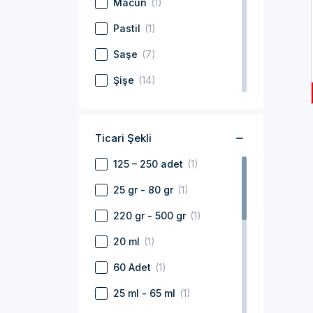
Macun
(1)
Pastil
(1)
Saşe
(7)
Şişe
(14)
Sıvı
(7)
Sprey
(1)
Ticari Şekli
Spreyli Şişe
(1)
125 – 250 adet
(1)
Tablet
(25)
25 gr - 80 gr
(1)
Toz
(5)
220 gr - 500 gr
(1)
Tüp
(1)
20 ml
(1)
Yağ
(5)
60 Adet
(1)
Yumuşak Kapsül
(6)
25 ml - 65 ml
(1)