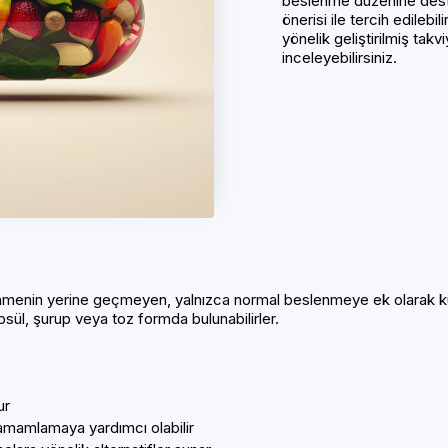
beslenme düzenine dest
önerisi ile tercih edilebi
yönelik geliştirilmiş takv
inceleyebilirsiniz.
nmenin yerine geçmeyen, yalnızca normal beslenmeye ek olarak kullan
psül, şurup veya toz formda bulunabilirler.
ur
ı tamamlamaya yardımcı olabilir