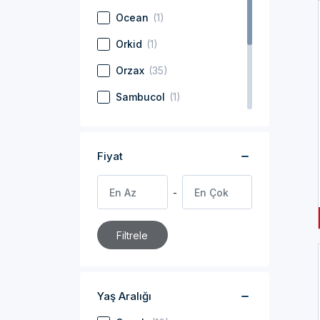
Ocean
(1)
Orkid
(1)
Orzax
(35)
Sambucol
(1)
Solgar
(37)
Voonka
(17)
Fiyat
Wellcare
(19)
Zade Vital
(10)
Filtrele
Yaş Aralığı