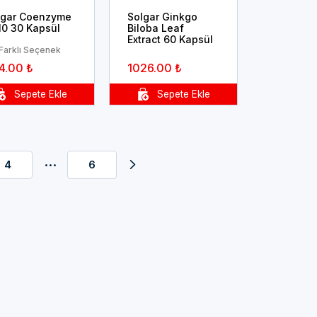
lgar Coenzyme
Solgar Ginkgo
10 30 Kapsül
Biloba Leaf
Extract 60 Kapsül
 Farklı Seçenek
4.00 ₺
1026.00 ₺
...
4
6