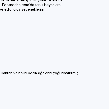
ek olmak amacıyla ve yalnızca hekim
lir. Eczaneden.com’da farklı ihtiyaçlara
iye edici gıda seçeneklerini
ılan ve belirli besin öğelerini yoğunlaştırılmış