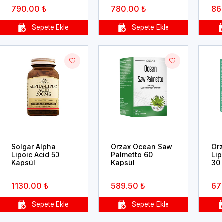
790.00 ₺
780.00 ₺
86
Solgar Alpha
Orzax Ocean Saw
Or
Lipoic Acid 50
Palmetto 60
Lip
Kapsül
Kapsül
30
1130.00 ₺
589.50 ₺
67