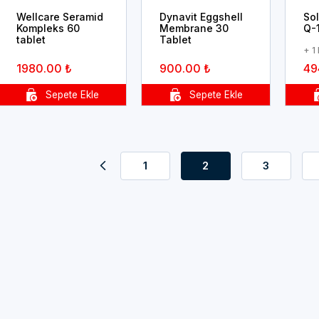
Wellcare Seramid
Dynavit Eggshell
So
Kompleks 60
Membrane 30
Q-
tablet
Tablet
+ 1
1980.00 ₺
900.00 ₺
49
1
2
3