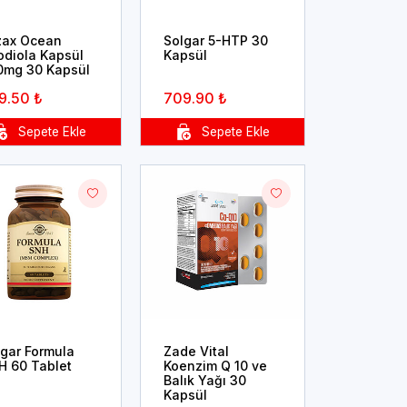
zax Ocean
Solgar 5-HTP 30
odiola Kapsül
Kapsül
0mg 30 Kapsül
9.50 ₺
709.90 ₺
lgar Formula
Zade Vital
H 60 Tablet
Koenzim Q 10 ve
Balık Yağı 30
Kapsül