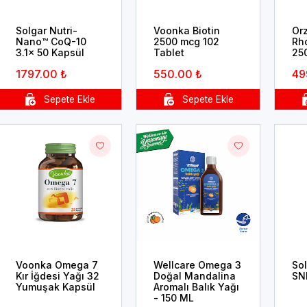
Solgar Nutri-
Voonka Biotin
Or
Nano™ CoQ-10
2500 mcg 102
Rh
3.1x 50 Kapsül
Tablet
25
1797.00 ₺
550.00 ₺
49
Voonka Omega 7
Wellcare Omega 3
So
Kır İğdesi Yağı 32
Doğal Mandalina
SN
Yumuşak Kapsül
Aromalı Balık Yağı
- 150 ML