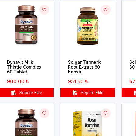
Dynavit Milk
Solgar Turmeric
So
Thistle Complex
Root Extract 60
30
60 Tablet
Kapsül
900.00 ₺
951.50 ₺
67