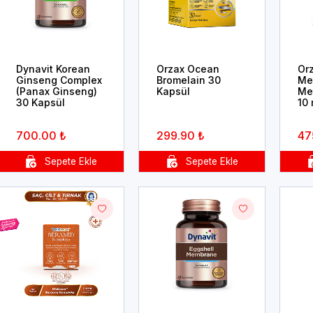
Dynavit Korean
Orzax Ocean
Or
Ginseng Complex
Bromelain 30
Me
(Panax Ginseng)
Kapsül
Me
30 Kapsül
10 
700.00 ₺
299.90 ₺
47