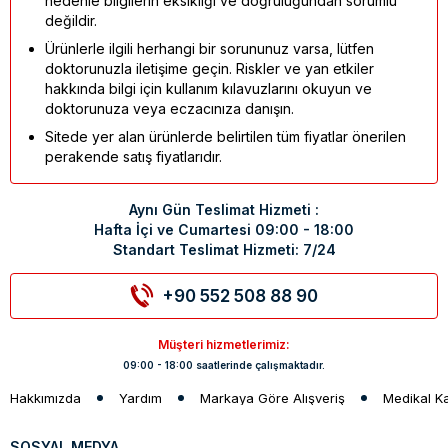
nedenle bilgilerin eksikliği ve doğruluğundan sorumlu
değildir.
Ürünlerle ilgili herhangi bir sorununuz varsa, lütfen
doktorunuzla iletişime geçin. Riskler ve yan etkiler
hakkında bilgi için kullanım kılavuzlarını okuyun ve
doktorunuza veya eczacınıza danışın.
Sitede yer alan ürünlerde belirtilen tüm fiyatlar önerilen
perakende satış fiyatlarıdır.
Aynı Gün Teslimat Hizmeti :
Hafta İçi ve Cumartesi 09:00 - 18:00
Standart Teslimat Hizmeti: 7/24
+90 552 508 88 90
Müşteri hizmetlerimiz:
09:00 - 18:00 saatlerinde çalışmaktadır.
Hakkımızda
Yardım
Markaya Göre Alışveriş
Medikal K
SOSYAL MEDYA