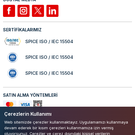
SERTİFİKALARIMIZ
SPICE ISO / IEC 15504
SPICE ISO / IEC 15504
SPICE ISO / IEC 15504
SATIN ALMA YÖNTEMLERİ
Çerezlerin Kullanımı
Web sitemizde çerezler kullanmaktayız. Uygulamamızı kullanmaya
Mobil Uygulamamızı Keşfedin!
devam ederek bir kısım çerezleri kullanmamıza izin vermiş
oluyorsunuz. Çerezler ve çerez dışındaki kişisel verilerin