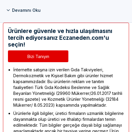
Devamını Oku
Ürünlere güvenle ve hızla ulaşılmasını
tercih ediyorsanız Eczaneden.com'u
seçin!
Bizi Tanıyın
İnternette satışına izin verilen Gıda Takviyeleri,
Dermokozmetik ve Kişisel Bakım gibi ürünler hizmet
kapsamımızdadır. Bu ürünlerin reklam ve tanıtım
faaliyetleri Türk Gıda Kodeksi Beslenme ve Sağlık
Beyanları Yönetmeliği (29960 Mükerrer/26.01.2017 tarihli
resmi gazete) ve Kozmetik Ürünler Yönetmeliği (32184
Mükerrer/ 8.05.2023) kapsamında yapılmaktadır.
Ürünlerle ilgili bilgiler, üretici firmaların uzmanlık bilgilerine
dayanmakta olup üretici ve ithalatçı firmalardan temin
edilmektedir. Tüm bilgiler gerçeğe dayalı bilgi sağlamayı
amaçlamaktadır ancak bir tavsiye yerine geçmez. Ürün