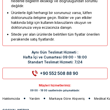
nedenle bilgilerin eksikliği ve doğruluğundan sorumlu
değildir.
Ürünlerle ilgili herhangi bir sorununuz varsa, lütfen
doktorunuzla iletişime geçin. Riskler ve yan etkiler
hakkında bilgi için kullanım kılavuzlarını okuyun ve
doktorunuza veya eczacınıza danışın.
Sitede yer alan ürünlerde belirtilen tüm fiyatlar önerilen
perakende satış fiyatlarıdır.
Aynı Gün Teslimat Hizmeti :
Hafta İçi ve Cumartesi 09:00 - 18:00
Standart Teslimat Hizmeti: 7/24
+90 552 508 88 90
Müşteri hizmetlerimiz:
09:00 - 18:00 saatlerinde çalışmaktadır.
Hakkımızda
Yardım
Markaya Göre Alışveriş
Medikal K