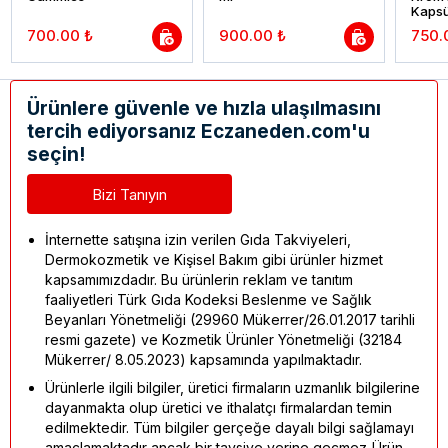
Kapsü
700.00 ₺
900.00 ₺
750.
Ürünlere güvenle ve hızla ulaşılmasını
tercih ediyorsanız Eczaneden.com'u
seçin!
Bizi Tanıyın
İnternette satışına izin verilen Gıda Takviyeleri,
Dermokozmetik ve Kişisel Bakım gibi ürünler hizmet
kapsamımızdadır. Bu ürünlerin reklam ve tanıtım
faaliyetleri Türk Gıda Kodeksi Beslenme ve Sağlık
Beyanları Yönetmeliği (29960 Mükerrer/26.01.2017 tarihli
resmi gazete) ve Kozmetik Ürünler Yönetmeliği (32184
Mükerrer/ 8.05.2023) kapsamında yapılmaktadır.
Ürünlerle ilgili bilgiler, üretici firmaların uzmanlık bilgilerine
dayanmakta olup üretici ve ithalatçı firmalardan temin
edilmektedir. Tüm bilgiler gerçeğe dayalı bilgi sağlamayı
amaçlamaktadır ancak bir tavsiye yerine geçmez. Ürün