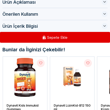
Ürün Açıklaması
Önerilen Kullanım
Ürün İçerik Bilgisi
Sepete Ekle
Bunlar da İlginizi Çekebilir!
Dynavit Kids Immukid
Dynavit LizinKid-B12 150
Dynav
Gummies
ml
Krom 