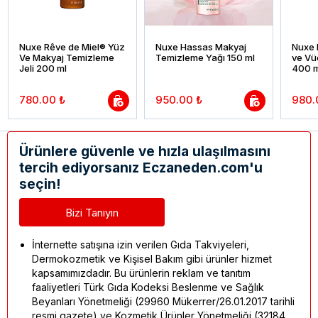
Nuxe Rêve de Miel® Yüz
Nuxe Hassas Makyaj
Nuxe 
Ve Makyaj Temizleme
Temizleme Yağı 150 ml
ve Vü
Jeli 200 ml
400 m
780.00 ₺
950.00 ₺
980.
Ürünlere güvenle ve hızla ulaşılmasını
tercih ediyorsanız Eczaneden.com'u
seçin!
Bizi Tanıyın
İnternette satışına izin verilen Gıda Takviyeleri,
Dermokozmetik ve Kişisel Bakım gibi ürünler hizmet
kapsamımızdadır. Bu ürünlerin reklam ve tanıtım
faaliyetleri Türk Gıda Kodeksi Beslenme ve Sağlık
Beyanları Yönetmeliği (29960 Mükerrer/26.01.2017 tarihli
resmi gazete) ve Kozmetik Ürünler Yönetmeliği (32184