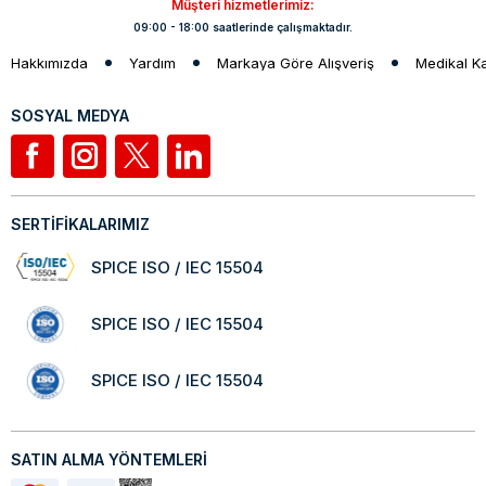
Müşteri hizmetlerimiz:
09:00 - 18:00 saatlerinde çalışmaktadır.
Hakkımızda
Yardım
Markaya Göre Alışveriş
Medikal K
SOSYAL MEDYA
SERTİFİKALARIMIZ
SPICE ISO / IEC 15504
SPICE ISO / IEC 15504
SPICE ISO / IEC 15504
SATIN ALMA YÖNTEMLERİ