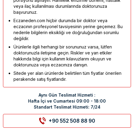
porsiyonu aşmayın. Hamilelik emzirme dönemi, hastalık
veya ilaç kullanılması durumlarında doktorunuza
başvurunuz.
Eczaneden.com hiçbir durumda bir doktor veya
eczacının profesyonel tavsiyesinin yerine geçemez. Bu
nedenle bilgilerin eksikliği ve doğruluğundan sorumlu
değildir.
Ürünlerle ilgili herhangi bir sorununuz varsa, lütfen
doktorunuzla iletişime geçin. Riskler ve yan etkiler
hakkında bilgi için kullanım kılavuzlarını okuyun ve
doktorunuza veya eczacınıza danışın.
Sitede yer alan ürünlerde belirtilen tüm fiyatlar önerilen
perakende satış fiyatlarıdır.
Aynı Gün Teslimat Hizmeti :
Hafta İçi ve Cumartesi 09:00 - 18:00
Standart Teslimat Hizmeti: 7/24
+90 552 508 88 90