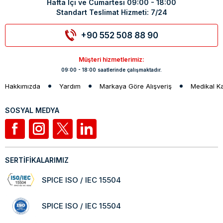
Hafta İçi ve Cumartesi 09:00 - 18:00
Standart Teslimat Hizmeti: 7/24
+90 552 508 88 90
Müşteri hizmetlerimiz:
09:00 - 18:00 saatlerinde çalışmaktadır.
Hakkımızda
Yardım
Markaya Göre Alışveriş
Medikal K
SOSYAL MEDYA
SERTİFİKALARIMIZ
SPICE ISO / IEC 15504
SPICE ISO / IEC 15504