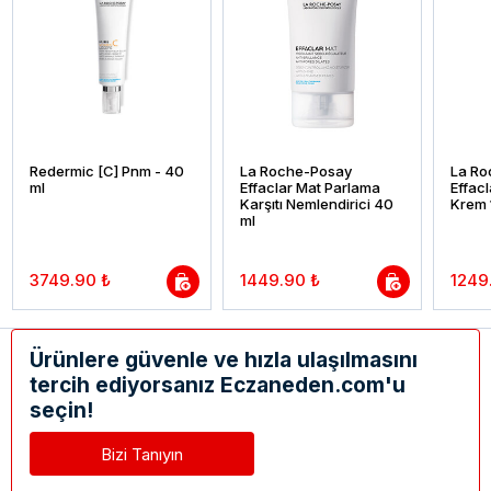
Redermic [C] Pnm - 40
La Roche-Posay
La Ro
ml
Effaclar Mat Parlama
Effacl
Karşıtı Nemlendirici 40
Krem 
ml
3749.90 ₺
1449.90 ₺
1249
Ürünlere güvenle ve hızla ulaşılmasını
tercih ediyorsanız Eczaneden.com'u
seçin!
Bizi Tanıyın