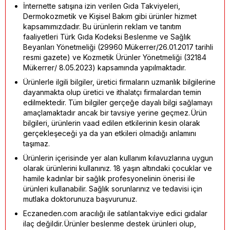
İnternette satışına izin verilen Gıda Takviyeleri,
Dermokozmetik ve Kişisel Bakım gibi ürünler hizmet
kapsamımızdadır. Bu ürünlerin reklam ve tanıtım
faaliyetleri Türk Gıda Kodeksi Beslenme ve Sağlık
Beyanları Yönetmeliği (29960 Mükerrer/26.01.2017 tarihli
resmi gazete) ve Kozmetik Ürünler Yönetmeliği (32184
Mükerrer/ 8.05.2023) kapsamında yapılmaktadır.
Ürünlerle ilgili bilgiler, üretici firmaların uzmanlık bilgilerine
dayanmakta olup üretici ve ithalatçı firmalardan temin
edilmektedir. Tüm bilgiler gerçeğe dayalı bilgi sağlamayı
amaçlamaktadır ancak bir tavsiye yerine geçmez. Ürün
bilgileri, ürünlerin vaad edilen etkilerinin kesin olarak
gerçekleşeceği ya da yan etkileri olmadığı anlamını
taşımaz.
Ürünlerin içerisinde yer alan kullanım kılavuzlarına uygun
olarak ürünlerini kullanınız. 18 yaşın altındaki çocuklar ve
hamile kadınlar bir sağlık profesyonelinin önerisi ile
ürünleri kullanabilir. Sağlık sorunlarınız ve tedavisi için
mutlaka doktorunuza başvurunuz.
Eczaneden.com aracılığı ile satılan takviye edici gıdalar
ilaç değildir. Ürünler beslenme destek ürünleri olup,