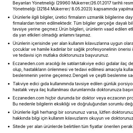
Beyanları Yönetmeliği (29960 Mükerrer/26.01.2017 tarihli res
Yönetmeliği (32184 Mükerrer/ 8.05.2023) kapsamında yapılmak
Ürünlerle ilgili bilgiler, üretici firmaların uzmanlık bilgilerine d
firmalardan temin edilmektedir. Tüm bilgiler gerçeğe dayalı b
tavsiye yerine geçmez. Ürün bilgileri, ürünlerin vaad edilen e
da yan etkileri olmadığı anlamını taşımaz.
Ürünlerin içerisinde yer alan kullanım kılavuzlarına uygun olarak
çocuklar ve hamile kadınlar bir sağlık profesyonelinin önerisi ile
ve tedavisi için mutlaka doktorunuza başvurunuz.
Eczaneden.com aracılığı ile satılan takviye edici gıdalar ilaç d
olup, hastalıkların önlenmesi ve tedavi edilmesi amacıyla kull
beslenmenin yerine geçemez. Dengeli ve çeşitli beslenme sağlı
Takviye edici gıda kullanımında tavsiye edilen günlük porsiy
hastalık veya ilaç kullanılması durumlarında doktorunuza başv
Eczaneden.com hiçbir durumda bir doktor veya eczacının pro
Bu nedenle bilgilerin eksikliği ve doğruluğundan sorumlu değil
Ürünlerle ilgili herhangi bir sorununuz varsa, lütfen doktorunuz
hakkında bilgi için kullanım kılavuzlarını okuyun ve doktorunu
Sitede yer alan ürünlerde belirtilen tüm fiyatlar önerilen perake