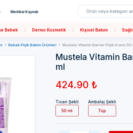
ı
Medikal Kaynak
ne Bebek
Dermo Kozmetik
Kişisel Bakım
Sağlı
mı
Bebek Pişik Bakım Ürünleri
Mustela Vitamin Barrier Pişik Kremi 50 
Mustela Vitamin Bar
ml
424.90 ₺
Ticari Şekli
Ambalaj Şekli
50 ml
Tüp