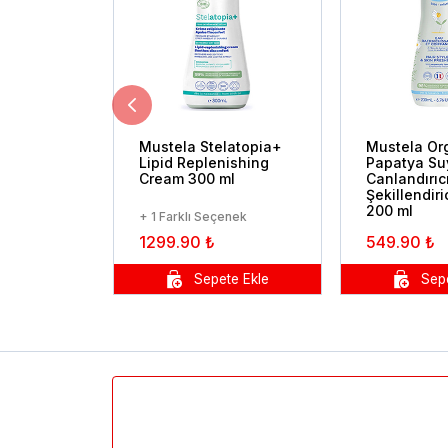
Mustela Stelatopia+
Mustela Or
Lipid Replenishing
Papatya Suy
Cream 300 ml
Canlandırıc
Şekillendiri
200 ml
+ 1 Farklı Seçenek
1299.90 ₺
549.90 ₺