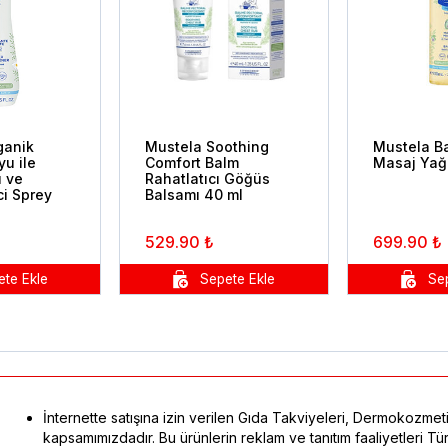
ganik
Mustela Soothing
Mustela Ba
u ile
Comfort Balm
Masaj Yağı
ı ve
Rahatlatıcı Göğüs
ci Sprey
Balsamı 40 ml
529.90 ₺
699.90 ₺
İnternette satışına izin verilen Gıda Takviyeleri, Dermokozmeti
kapsamımızdadır. Bu ürünlerin reklam ve tanıtım faaliyetleri 