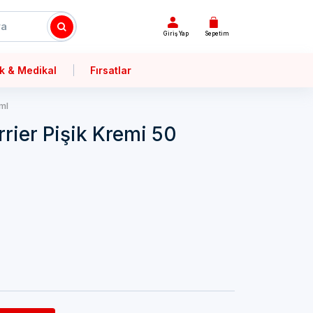
Giriş Yap
Sepetim
k & Medikal
Fırsatlar
ml
rier Pişik Kremi 50