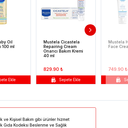
by Oil
Mustela Cicastela
Mustela 
 100 ml
Repairing Cream
Face Cre
Onarıcı Bakım Kremi
40 ml
829.90 ₺
749.90 ₺
k ve Kişisel Bakım gibi ürünler hizmet
Türk Gıda Kodeksi Beslenme ve Sağlık