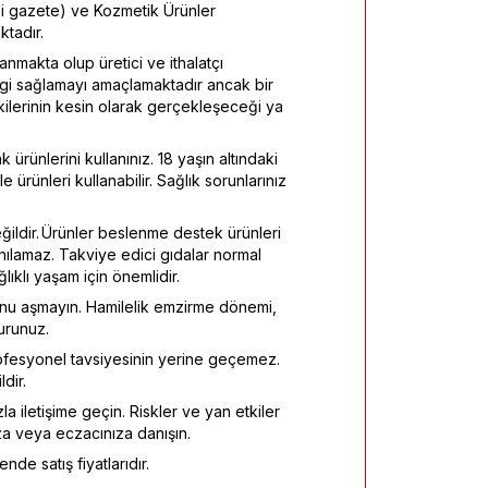
mi gazete) ve Kozmetik Ürünler
tadır.
ayanmakta olup üretici ve ithalatçı
ilgi sağlamayı amaçlamaktadır ancak bir
tkilerinin kesin olarak gerçekleşeceği ya
 ürünlerini kullanınız. 18 yaşın altındaki
 ürünleri kullanabilir. Sağlık sorunlarınız
eğildir. Ürünler beslenme destek ürünleri
anılamaz. Takviye edici gıdalar normal
klı yaşam için önemlidir.
onu aşmayın. Hamilelik emzirme dönemi,
urunuz.
fesyonel tavsiyesinin yerine geçemez.
dir.
la iletişime geçin. Riskler ve yan etkiler
za veya eczacınıza danışın.
nde satış fiyatlarıdır.