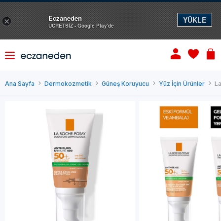
Eczaneden
YÜKLE
×
ÜCRETSİZ - Google Play'de
Ana Sayfa
Dermokozmetik
Güneş Koruyucu
Yüz İçin Ürünler
La