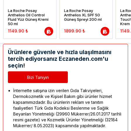
La Roche Posay
La Roche Posay
La Ro
Anthelios Oil Control
Anthelios XL SPF 50
Anthe
Fluid Yüz Güneş Kremi
Güneş Spreyi 200 ml
Touch
50 ml
Krem 
1149.90 ₺
1899.90 ₺
1149
Ürünlere güvenle ve hızla ulaşılmasını
tercih ediyorsanız Eczaneden.com'u
seçin!
Bizi Tanıyın
İnternette satışına izin verilen Gıda Takviyeleri,
Dermokozmetik ve Kişisel Bakım gibi ürünler hizmet
kapsamımızdadır. Bu ürünlerin reklam ve tanıtım
faaliyetleri Türk Gıda Kodeksi Beslenme ve Sağlık
Beyanları Yönetmeliği (29960 Mükerrer/26.01.2017 tarihli
resmi gazete) ve Kozmetik Ürünler Yönetmeliği (32184
Mükerrer/ 8.05.2023) kapsamında yapılmaktadır.