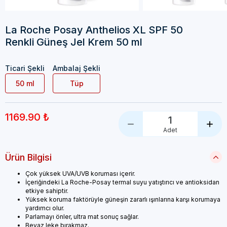
La Roche Posay Anthelios XL SPF 50
Renkli Güneş Jel Krem 50 ml
Ticari Şekli
Ambalaj Şekli
50 ml
Tüp
1169.90 ₺
1
Adet
Ürün Bilgisi
Çok yüksek UVA/UVB koruması içerir.
İçeriğindeki La Roche-Posay termal suyu yatıştırıcı ve antioksidan
etkiye sahiptir.
Yüksek koruma faktörüyle güneşin zararlı ışınlarına karşı korumaya
yardımcı olur.
Parlamayı önler, ultra mat sonuç sağlar.
Beyaz leke bırakmaz.