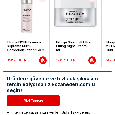
Filorga NCEF Essence
Filorga Sleep Lift Ultra
Filor
Supreme Multi-
Lifting Night Cream 50
MAT M
Correction Lotion 150 ml
ml
Fluid 
3954.00 ₺
5394.00 ₺
5640
Ürünlere güvenle ve hızla ulaşılmasını
tercih ediyorsanız Eczaneden.com'u
seçin!
Bizi Tanıyın
İnternette satışına izin verilen Gıda Takviyeleri,