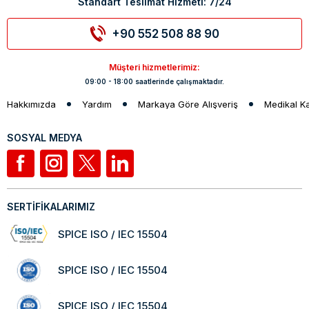
Standart Teslimat Hizmeti: 7/24
+90 552 508 88 90
Müşteri hizmetlerimiz:
09:00 - 18:00 saatlerinde çalışmaktadır.
Hakkımızda
Yardım
Markaya Göre Alışveriş
Medikal K
SOSYAL MEDYA
SERTİFİKALARIMIZ
SPICE ISO / IEC 15504
SPICE ISO / IEC 15504
SPICE ISO / IEC 15504