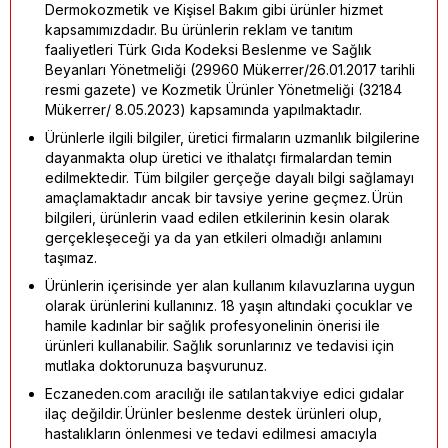
Dermokozmetik ve Kişisel Bakım gibi ürünler hizmet
kapsamımızdadır. Bu ürünlerin reklam ve tanıtım
faaliyetleri Türk Gıda Kodeksi Beslenme ve Sağlık
Beyanları Yönetmeliği (29960 Mükerrer/26.01.2017 tarihli
resmi gazete) ve Kozmetik Ürünler Yönetmeliği (32184
Mükerrer/ 8.05.2023) kapsamında yapılmaktadır.
Ürünlerle ilgili bilgiler, üretici firmaların uzmanlık bilgilerine
dayanmakta olup üretici ve ithalatçı firmalardan temin
edilmektedir. Tüm bilgiler gerçeğe dayalı bilgi sağlamayı
amaçlamaktadır ancak bir tavsiye yerine geçmez. Ürün
bilgileri, ürünlerin vaad edilen etkilerinin kesin olarak
gerçekleşeceği ya da yan etkileri olmadığı anlamını
taşımaz.
Ürünlerin içerisinde yer alan kullanım kılavuzlarına uygun
olarak ürünlerini kullanınız. 18 yaşın altındaki çocuklar ve
hamile kadınlar bir sağlık profesyonelinin önerisi ile
ürünleri kullanabilir. Sağlık sorunlarınız ve tedavisi için
mutlaka doktorunuza başvurunuz.
Eczaneden.com aracılığı ile satılan takviye edici gıdalar
ilaç değildir. Ürünler beslenme destek ürünleri olup,
hastalıkların önlenmesi ve tedavi edilmesi amacıyla