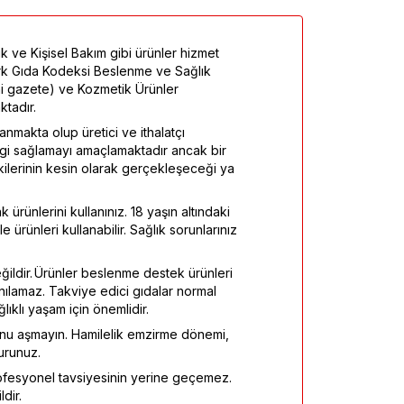
k ve Kişisel Bakım gibi ürünler hizmet
Türk Gıda Kodeksi Beslenme ve Sağlık
mi gazete) ve Kozmetik Ürünler
tadır.
ayanmakta olup üretici ve ithalatçı
ilgi sağlamayı amaçlamaktadır ancak bir
tkilerinin kesin olarak gerçekleşeceği ya
 ürünlerini kullanınız. 18 yaşın altındaki
 ürünleri kullanabilir. Sağlık sorunlarınız
eğildir. Ürünler beslenme destek ürünleri
anılamaz. Takviye edici gıdalar normal
klı yaşam için önemlidir.
onu aşmayın. Hamilelik emzirme dönemi,
urunuz.
fesyonel tavsiyesinin yerine geçemez.
dir.