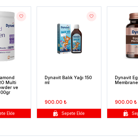
iamond
Dynavit Balık Yağı 150
Dynavit Eg
RO Multi
ml
Membrane 
owder ve
300gr
900.00 ₺
900.00 ₺