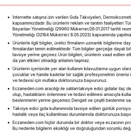
İnternette satışına izin verilen Gıda Takviyeleri, Dermokozmeti
kapsamımızdadır. Bu ürünlerin reklam ve tanıtım faaliyetleri 
Beyanları Yönetmeliği (29960 Mükerrer/26.01.2017 tarihli res
Yönetmeliği (32184 Mükerrer/ 8.05.2023) kapsamında yapılmak
Ürünlerle ilgili bilgiler, üretici firmaların uzmanlık bilgilerine d
firmalardan temin edilmektedir. Tüm bilgiler gerçeğe dayalı b
tavsiye yerine geçmez. Ürün bilgileri, ürünlerin vaad edilen e
da yan etkileri olmadığı anlamını taşımaz.
Ürünlerin içerisinde yer alan kullanım kılavuzlarına uygun olarak
çocuklar ve hamile kadınlar bir sağlık profesyonelinin önerisi ile
ve tedavisi için mutlaka doktorunuza başvurunuz.
Eczaneden.com aracılığı ile satılan takviye edici gıdalar ilaç d
olup, hastalıkların önlenmesi ve tedavi edilmesi amacıyla kull
beslenmenin yerine geçemez. Dengeli ve çeşitli beslenme sağlı
Takviye edici gıda kullanımında tavsiye edilen günlük porsiy
hastalık veya ilaç kullanılması durumlarında doktorunuza başv
Eczaneden.com hiçbir durumda bir doktor veya eczacının pro
Bu nedenle bilgilerin eksikliği ve doğruluğundan sorumlu değil