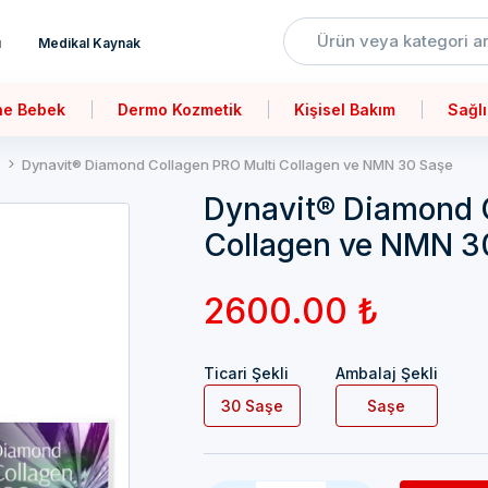
ı
Medikal Kaynak
ne Bebek
Dermo Kozmetik
Kişisel Bakım
Sağlı
Dynavit® Diamond Collagen PRO Multi Collagen ve NMN 30 Saşe
Dynavit® Diamond 
Collagen ve NMN 3
2600.00 ₺
Ticari Şekli
Ambalaj Şekli
30 Saşe
Saşe