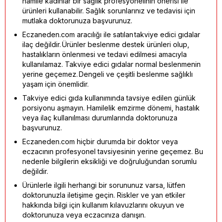
hamile kadınlar bir sağlık profesyonelinin önerisi ile
ürünleri kullanabilir. Sağlık sorunlarınız ve tedavisi için
mutlaka doktorunuza başvurunuz.
Eczaneden.com aracılığı ile satılan takviye edici gıdalar
ilaç değildir. Ürünler beslenme destek ürünleri olup,
hastalıkların önlenmesi ve tedavi edilmesi amacıyla
kullanılamaz. Takviye edici gıdalar normal beslenmenin
yerine geçemez. Dengeli ve çeşitli beslenme sağlıklı
yaşam için önemlidir.
Takviye edici gıda kullanımında tavsiye edilen günlük
porsiyonu aşmayın. Hamilelik emzirme dönemi, hastalık
veya ilaç kullanılması durumlarında doktorunuza
başvurunuz.
Eczaneden.com hiçbir durumda bir doktor veya
eczacının profesyonel tavsiyesinin yerine geçemez. Bu
nedenle bilgilerin eksikliği ve doğruluğundan sorumlu
değildir.
Ürünlerle ilgili herhangi bir sorununuz varsa, lütfen
doktorunuzla iletişime geçin. Riskler ve yan etkiler
hakkında bilgi için kullanım kılavuzlarını okuyun ve
doktorunuza veya eczacınıza danışın.