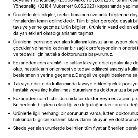
Yönetmeliği (32184 Mükerrer/ 8.05.2023) kapsamında yapılmak
Ürünlerle ilgili bilgiler, üretici firmaların uzmanlık bilgilerine d
firmalardan temin edilmektedir. Tüm bilgiler gerçeğe dayalı b
tavsiye yerine geçmez. Ürün bilgileri, ürünlerin vaad edilen e
da yan etkileri olmadığı anlamını taşımaz.
Ürünlerin içerisinde yer alan kullanım kılavuzlarına uygun olarak
çocuklar ve hamile kadınlar bir sağlık profesyonelinin önerisi ile
ve tedavisi için mutlaka doktorunuza başvurunuz.
Eczaneden.com aracılığı ile satılan takviye edici gıdalar ilaç d
olup, hastalıkların önlenmesi ve tedavi edilmesi amacıyla kull
beslenmenin yerine geçemez. Dengeli ve çeşitli beslenme sağlı
Takviye edici gıda kullanımında tavsiye edilen günlük porsiy
hastalık veya ilaç kullanılması durumlarında doktorunuza başv
Eczaneden.com hiçbir durumda bir doktor veya eczacının pro
Bu nedenle bilgilerin eksikliği ve doğruluğundan sorumlu değil
Ürünlerle ilgili herhangi bir sorununuz varsa, lütfen doktorunuz
hakkında bilgi için kullanım kılavuzlarını okuyun ve doktorunu
Sitede yer alan ürünlerde belirtilen tüm fiyatlar önerilen perake