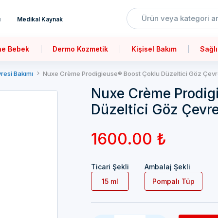
ı
Medikal Kaynak
ne Bebek
Dermo Kozmetik
Kişisel Bakım
Sağlı
resi Bakımı
Nuxe Crème Prodigieuse® Boost Çoklu Düzeltici Göz Çevre
Nuxe Crème Prodig
Düzeltici Göz Çevre
1600.00 ₺
Ticari Şekli
Ambalaj Şekli
15 ml
Pompalı Tüp