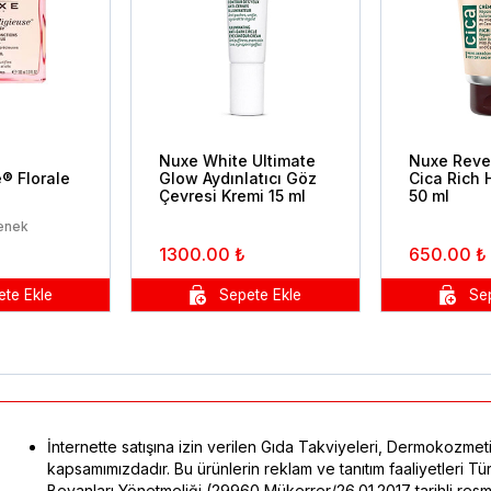
Nuxe White Ultimate
Nuxe Reve
® Florale
Glow Aydınlatıcı Göz
Cica Rich
Çevresi Kremi 15 ml
50 ml
çenek
1300.00 ₺
650.00 ₺
İnternette satışına izin verilen Gıda Takviyeleri, Dermokozmeti
kapsamımızdadır. Bu ürünlerin reklam ve tanıtım faaliyetleri 
Beyanları Yönetmeliği (29960 Mükerrer/26.01.2017 tarihli res