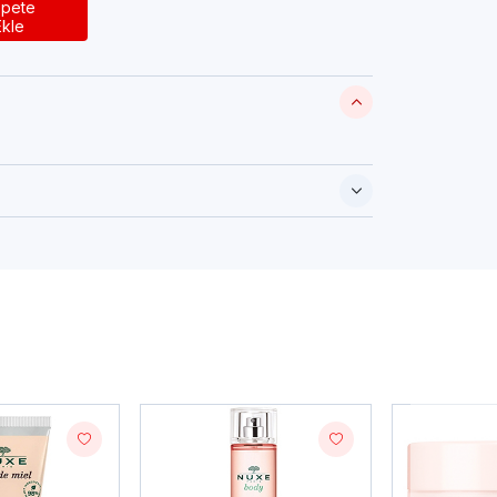
pete
Ekle