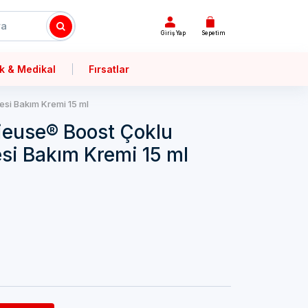
Giriş Yap
Sepetim
k & Medikal
Fırsatlar
si Bakım Kremi 15 ml
ieuse® Boost Çoklu
si Bakım Kremi 15 ml