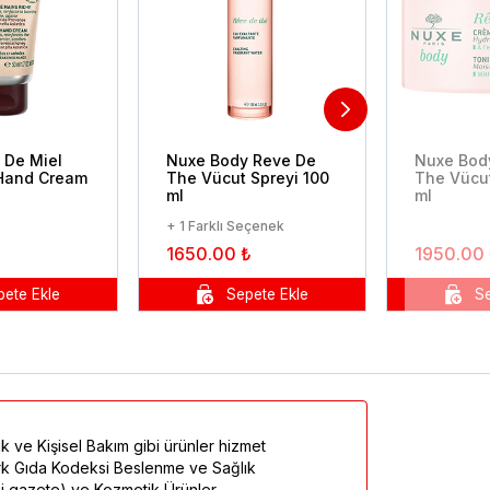
 De Miel
Nuxe Body Reve De
Nuxe Bod
 Hand Cream
The Vücut Spreyi 100
The Vücu
ml
ml
+ 1 Farklı Seçenek
1650.00 ₺
1950.00
k ve Kişisel Bakım gibi ürünler hizmet
Türk Gıda Kodeksi Beslenme ve Sağlık
mi gazete) ve Kozmetik Ürünler