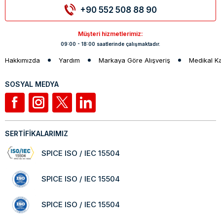
+90 552 508 88 90
Müşteri hizmetlerimiz:
09:00 - 18:00 saatlerinde çalışmaktadır.
Hakkımızda
Yardım
Markaya Göre Alışveriş
Medikal K
SOSYAL MEDYA
SERTİFİKALARIMIZ
SPICE ISO / IEC 15504
SPICE ISO / IEC 15504
SPICE ISO / IEC 15504