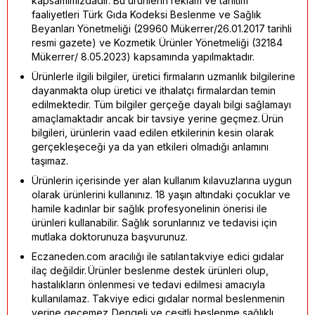
kapsamımızdadır. Bu ürünlerin reklam ve tanıtım
faaliyetleri Türk Gıda Kodeksi Beslenme ve Sağlık
Beyanları Yönetmeliği (29960 Mükerrer/26.01.2017 tarihli
resmi gazete) ve Kozmetik Ürünler Yönetmeliği (32184
Mükerrer/ 8.05.2023) kapsamında yapılmaktadır.
Ürünlerle ilgili bilgiler, üretici firmaların uzmanlık bilgilerine
dayanmakta olup üretici ve ithalatçı firmalardan temin
edilmektedir. Tüm bilgiler gerçeğe dayalı bilgi sağlamayı
amaçlamaktadır ancak bir tavsiye yerine geçmez. Ürün
bilgileri, ürünlerin vaad edilen etkilerinin kesin olarak
gerçekleşeceği ya da yan etkileri olmadığı anlamını
taşımaz.
Ürünlerin içerisinde yer alan kullanım kılavuzlarına uygun
olarak ürünlerini kullanınız. 18 yaşın altındaki çocuklar ve
hamile kadınlar bir sağlık profesyonelinin önerisi ile
ürünleri kullanabilir. Sağlık sorunlarınız ve tedavisi için
mutlaka doktorunuza başvurunuz.
Eczaneden.com aracılığı ile satılan takviye edici gıdalar
ilaç değildir. Ürünler beslenme destek ürünleri olup,
hastalıkların önlenmesi ve tedavi edilmesi amacıyla
kullanılamaz. Takviye edici gıdalar normal beslenmenin
yerine geçemez. Dengeli ve çeşitli beslenme sağlıklı