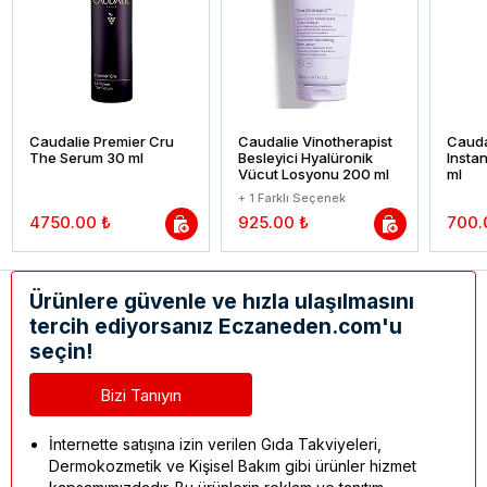
Caudalie Premier Cru
Caudalie Vinotherapist
Cauda
The Serum 30 ml
Besleyici Hyalüronik
Insta
Vücut Losyonu 200 ml
ml
+ 1 Farklı Seçenek
4750.00 ₺
925.00 ₺
700.
Ürünlere güvenle ve hızla ulaşılmasını
tercih ediyorsanız Eczaneden.com'u
seçin!
Bizi Tanıyın
İnternette satışına izin verilen Gıda Takviyeleri,
Dermokozmetik ve Kişisel Bakım gibi ürünler hizmet