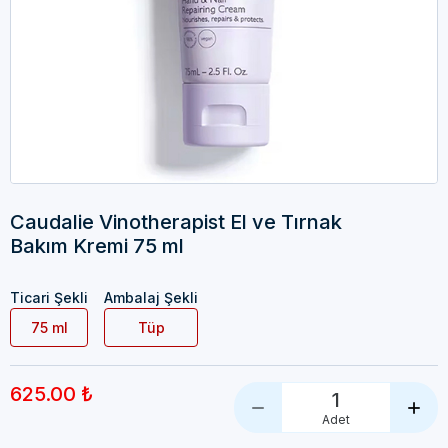
Caudalie Vinotherapist El ve Tırnak
Bakım Kremi 75 ml
Ticari Şekli
Ambalaj Şekli
75 ml
Tüp
625.00 ₺
1
Adet