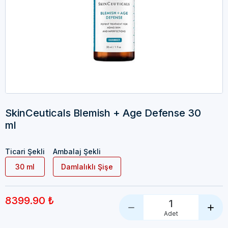
SkinCeuticals Blemish + Age Defense 30
ml
Ticari Şekli
Ambalaj Şekli
30 ml
Damlalıklı Şişe
8399.90 ₺
1
Adet