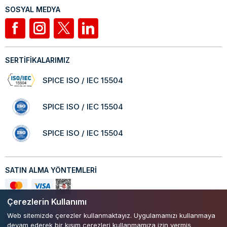
SOSYAL MEDYA
SERTİFİKALARIMIZ
SPICE ISO / IEC 15504
SPICE ISO / IEC 15504
SPICE ISO / IEC 15504
SATIN ALMA YÖNTEMLERİ
Çerezlerin Kullanımı
Web sitemizde çerezler kullanmaktayız. Uygulamamızı kullanmaya
Mobil Uygulamamızı Keşfedin!
devam ederek bir kısım çerezleri kullanmamıza izin vermiş