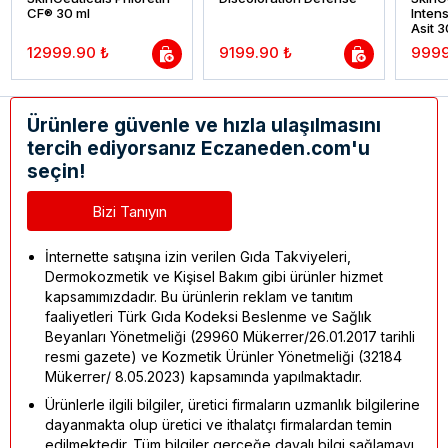
CF® 30 ml
Intens
Asit 3
12999.90 ₺
9199.90 ₺
9999
Ürünlere güvenle ve hızla ulaşılmasını
tercih ediyorsanız Eczaneden.com'u
seçin!
Bizi Tanıyın
İnternette satışına izin verilen Gıda Takviyeleri,
Dermokozmetik ve Kişisel Bakım gibi ürünler hizmet
kapsamımızdadır. Bu ürünlerin reklam ve tanıtım
faaliyetleri Türk Gıda Kodeksi Beslenme ve Sağlık
Beyanları Yönetmeliği (29960 Mükerrer/26.01.2017 tarihli
resmi gazete) ve Kozmetik Ürünler Yönetmeliği (32184
Mükerrer/ 8.05.2023) kapsamında yapılmaktadır.
Ürünlerle ilgili bilgiler, üretici firmaların uzmanlık bilgilerine
dayanmakta olup üretici ve ithalatçı firmalardan temin
edilmektedir. Tüm bilgiler gerçeğe dayalı bilgi sağlamayı