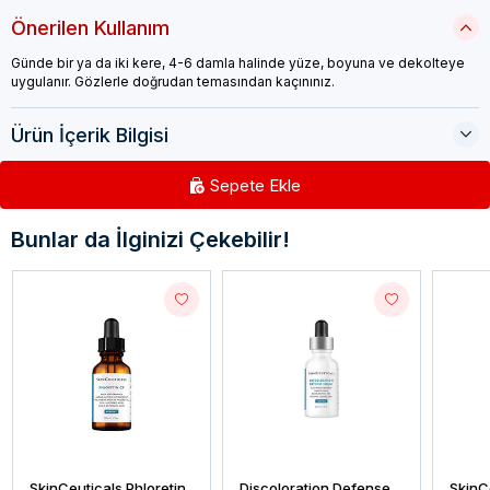
Önerilen Kullanım
Günde bir ya da iki kere, 4-6 damla halinde yüze, boyuna ve dekolteye
uygulanır. Gözlerle doğrudan temasından kaçınınız.
Ürün İçerik Bilgisi
Sepete Ekle
Bunlar da İlginizi Çekebilir!
SkinCeuticals Phloretin
Discoloration Defense
SkinC