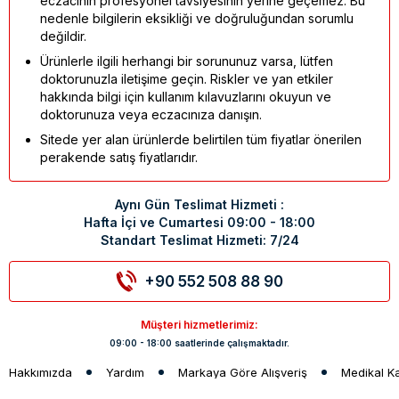
eczacının profesyonel tavsiyesinin yerine geçemez. Bu
nedenle bilgilerin eksikliği ve doğruluğundan sorumlu
değildir.
Ürünlerle ilgili herhangi bir sorununuz varsa, lütfen
doktorunuzla iletişime geçin. Riskler ve yan etkiler
hakkında bilgi için kullanım kılavuzlarını okuyun ve
doktorunuza veya eczacınıza danışın.
Sitede yer alan ürünlerde belirtilen tüm fiyatlar önerilen
perakende satış fiyatlarıdır.
Aynı Gün Teslimat Hizmeti :
Hafta İçi ve Cumartesi 09:00 - 18:00
Standart Teslimat Hizmeti: 7/24
+90 552 508 88 90
Müşteri hizmetlerimiz:
09:00 - 18:00 saatlerinde çalışmaktadır.
Hakkımızda
Yardım
Markaya Göre Alışveriş
Medikal K