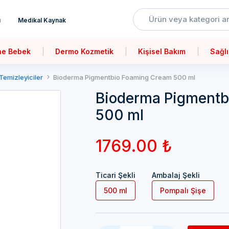
ı
Medikal Kaynak
ne Bebek
Dermo Kozmetik
Kişisel Bakım
Sağlı
Temizleyiciler
Bioderma Pigmentbio Foaming Cream 500 ml
Bioderma Pigmentb
500 ml
1769.00 ₺
Ticari Şekli
Ambalaj Şekli
500 ml
Pompalı Şişe