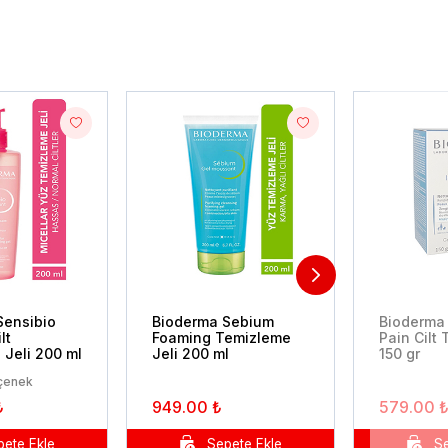
Sensibio
Bioderma Sebium
Bioderma
lt
Foaming Temizleme
Pain Cilt 
Jeli 200 ml
Jeli 200 ml
150 gr
eçenek
₺
949.00 ₺
579.00 