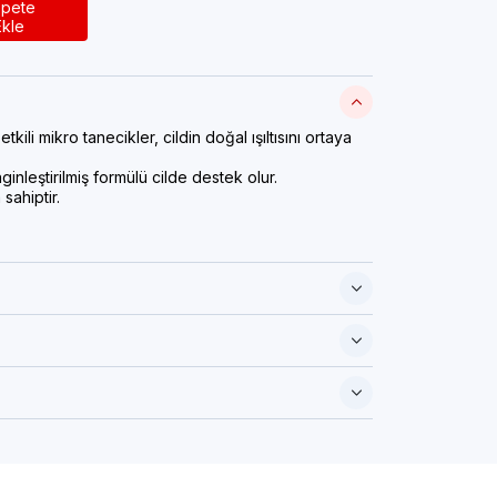
pete
Ekle
ili mikro tanecikler, cildin doğal ışıltısını ortaya
ginleştirilmiş formülü cilde destek olur.
sahiptir.