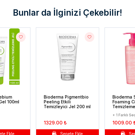
Bunlar da İlginizi Çekebilir!
ebium
Bioderma Pigmentbio
Bioderma 
 Gel 100ml
Peeling Etkili
Foaming Ci
Temizleyici Jel 200 ml
Temizleme 
+ 1 Farklı S
1329.00 ₺
1009.00 