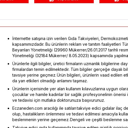
İnternette satışına izin verilen Gıda Takviyeleri, Dermokozmeti
kapsamımızdadır. Bu ürünlerin reklam ve tanıtım faaliyetleri 
Beyanları Yönetmeliği (29960 Mükerrer/26.01.2017 tarihli res
Yönetmeliği (32184 Mükerrer/ 8.05.2023) kapsamında yapılmak
Ürünlerle ilgili bilgiler, üretici firmaların uzmanlık bilgilerine d
firmalardan temin edilmektedir. Tüm bilgiler gerçeğe dayalı b
tavsiye yerine geçmez. Ürün bilgileri, ürünlerin vaad edilen e
da yan etkileri olmadığı anlamını taşımaz.
Ürünlerin içerisinde yer alan kullanım kılavuzlarına uygun olarak
çocuklar ve hamile kadınlar bir sağlık profesyonelinin önerisi ile
ve tedavisi için mutlaka doktorunuza başvurunuz.
Eczaneden.com aracılığı ile satılan takviye edici gıdalar ilaç d
olup, hastalıkların önlenmesi ve tedavi edilmesi amacıyla kull
beslenmenin yerine geçemez. Dengeli ve çeşitli beslenme sağlı
Takviye edici gıda kullanımında tavsiye edilen günlük porsiy