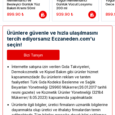
Nemlendirici ve
Yoğun Nemlendirici
Yoğun
Besleyici Günlük Yüz
Günlük Vücut Losyonu
Gece 
Bakım Kremi 50ml
200 ml
899.90 ₺
939.90 ₺
899.
Ürünlere güvenle ve hızla ulaşılmasını
tercih ediyorsanız Eczaneden.com'u
seçin!
Bizi Tanıyın
İnternette satışına izin verilen Gıda Takviyeleri,
Dermokozmetik ve Kişisel Bakım gibi ürünler hizmet
kapsamımızdadır. Bu ürünlerin reklam ve tanıtım
faaliyetleri Türk Gıda Kodeksi Beslenme ve Sağlık
Beyanları Yönetmeliği (29960 Mükerrer/26.01.2017 tarihli
resmi gazete) ve Kozmetik Ürünler Yönetmeliği (32184
Mükerrer/ 8.05.2023) kapsamında yapılmaktadır.
Ürünlerle ilgili bilgiler, üretici firmaların uzmanlık bilgilerine
dayanmakta olup üretici ve ithalatçı firmalardan temin
edilmektedir. Tüm bilgiler gerçeğe dayalı bilgi sağlamayı