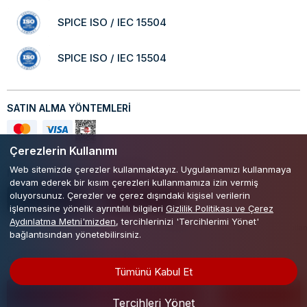
SPICE ISO / IEC 15504
SPICE ISO / IEC 15504
SATIN ALMA YÖNTEMLERİ
Çerezlerin Kullanımı
Web sitemizde çerezler kullanmaktayız. Uygulamamızı kullanmaya
Mobil Uygulamamızı Keşfedin!
devam ederek bir kısım çerezleri kullanmamıza izin vermiş
oluyorsunuz. Çerezler ve çerez dışındaki kişisel verilerin
işlenmesine yönelik ayrıntılılı bilgileri
Gizlilik Politikası ve Çerez
Aydınlatma Metni'mizden
, tercihlerinizi 'Tercihlerimi Yönet'
Kişisel Verilerin Korunması Kanunu
Gizlilik ve Çerez Politikası
Kullan
bağlantısından yönetebilirsiniz.
Copyright @ 2021 - 2026 eczaneden.com
Tümünü Kabul Et
Sağlık Profesyoneli Girişi
Tercihleri Yönet