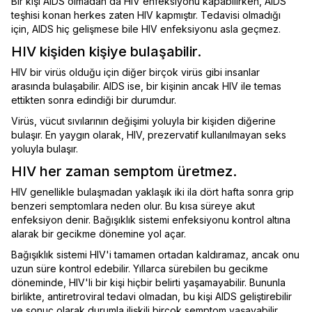
Bir kişi AIDS olmadan da HIV enfeksiyonu kapabilirken, AIDS
teşhisi konan herkes zaten HIV kapmıştır. Tedavisi olmadığı
için, AIDS hiç gelişmese bile HIV enfeksiyonu asla geçmez.
HIV kişiden kişiye bulaşabilir.
HIV bir virüs olduğu için diğer birçok virüs gibi insanlar
arasında bulaşabilir. AIDS ise, bir kişinin ancak HIV ile temas
ettikten sonra edindiği bir durumdur.
Virüs, vücut sıvılarının değişimi yoluyla bir kişiden diğerine
bulaşır. En yaygın olarak, HIV, prezervatif kullanılmayan seks
yoluyla bulaşır.
HIV her zaman semptom üretmez.
HIV genellikle bulaşmadan yaklaşık iki ila dört hafta sonra grip
benzeri semptomlara neden olur. Bu kısa süreye akut
enfeksiyon denir. Bağışıklık sistemi enfeksiyonu kontrol altına
alarak bir gecikme dönemine yol açar.
Bağışıklık sistemi HIV'i tamamen ortadan kaldıramaz, ancak onu
uzun süre kontrol edebilir. Yıllarca sürebilen bu gecikme
döneminde, HIV'li bir kişi hiçbir belirti yaşamayabilir. Bununla
birlikte, antiretroviral tedavi olmadan, bu kişi AIDS geliştirebilir
ve sonuç olarak durumla ilişkili birçok semptom yaşayabilir.