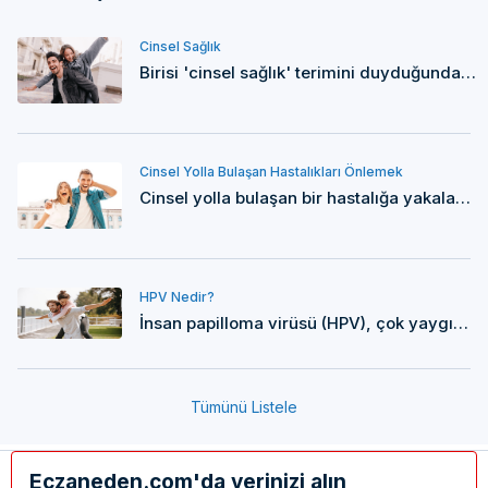
Cinsel Sağlık
Birisi 'cinsel sağlık' terimini duyduğunda, bunun yalnızca planlanmamış bir hamilelikten kaçınmak veya Cinsel Yolla Bulaşan Enfeksiyonları önlemek anlamına geldiğini düşünebilir.
Cinsel Yolla Bulaşan Hastalıkları Önlemek
Cinsel yolla bulaşan bir hastalığa yakalanmamak için, genital yaraları, döküntüleri, akıntıları veya başka semptomları olan kişilerle her zaman cinsel ilişkiden kaçınmak gereklidir.
HPV Nedir?
İnsan papilloma virüsü (HPV), çok yaygın bir virüs grubunun adıdır. Çoğu insanda herhangi bir soruna neden olmaz ancak bazı türleri genital siğil veya kansere neden olabilir.
Tümünü Listele
Eczaneden.com'da yerinizi alın