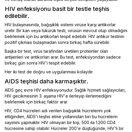
HIV enfeksiyonu basit bir testle teşhis
edilebilir.
HIV bulaşmasında, bağışıklık sistemi virüse karşı antikorlar
üretir. Bir kan veya tükürük testi, virüsün mevcut olup olmadığını
belirlemek için bu antikorları tespit edebilir. HIV antikor testinin
pozitif çıkması bulaşmadan sonra birkaç hafta sürebilir.
Başka bir test, virüs tarafından üretilen proteinler olan
antijenleri ve antikorları arar. Bu test, enfeksiyondan sadece
birkaç gün sonra HIV'i tespit edebilir.
Her iki test de doğru ve uygulanması kolaydır.
AIDS teşhisi daha karmaşıktır.
AIDS geç evre HIV enfeksiyonudur. Sağlık hizmeti sağlayıcıları,
HIV gecikmesinin 3. aşama HIV'e ilerleyip ilerlemediğini
belirlemek için birkaç faktör arar.
HIV, CD4 hücreleri adı verilen bağışıklık hücrelerini yok
ettiğinden, AIDS'i teşhis etme yollarından biri bu hücrelerin
sayımını yapmaktır. HIV olmayan bir kişi, 500 ila 1.200 CD4
hücresine sahip olabilir. Hücreler 200'e düştüğünde, HIV'li bir